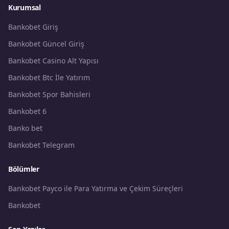
Kurumsal
Bankobet Giriş
Bankobet Güncel Giriş
Bankobet Casino Alt Yapısı
Bankobet Btc İle Yatırım
Bankobet Spor Bahisleri
Bankobet 6
Banko bet
Bankobet Telegram
Bölümler
Bankobet Payco ile Para Yatırma ve Çekim Süreçleri
Bankobet