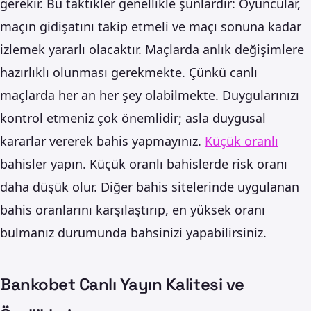
gerekir. Bu taktikler genellikle şunlardır: Oyuncular,
maçın gidişatını takip etmeli ve maçı sonuna kadar
izlemek yararlı olacaktır. Maçlarda anlık değişimlere
hazırlıklı olunması gerekmekte. Çünkü canlı
maçlarda her an her şey olabilmekte. Duygularınızı
kontrol etmeniz çok önemlidir; asla duygusal
kararlar vererek bahis yapmayınız.
Küçük oranlı
bahisler yapın. Küçük oranlı bahislerde risk oranı
daha düşük olur. Diğer bahis sitelerinde uygulanan
bahis oranlarını karşılaştırıp, en yüksek oranı
bulmanız durumunda bahsinizi yapabilirsiniz.
Bankobet Canlı Yayın Kalitesi ve