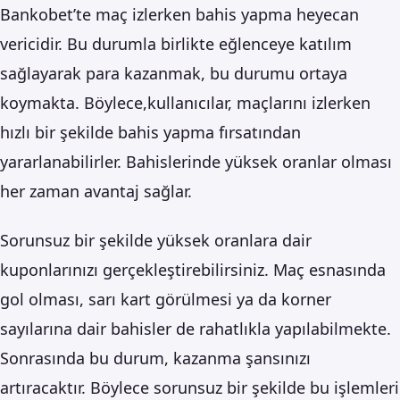
Bankobet’te maç izlerken bahis yapma heyecan
vericidir. Bu durumla birlikte eğlenceye katılım
sağlayarak para kazanmak, bu durumu ortaya
koymakta. Böylece,kullanıcılar, maçlarını izlerken
hızlı bir şekilde bahis yapma fırsatından
yararlanabilirler. Bahislerinde yüksek oranlar olması
her zaman avantaj sağlar.
Sorunsuz bir şekilde yüksek oranlara dair
kuponlarınızı gerçekleştirebilirsiniz. Maç esnasında
gol olması, sarı kart görülmesi ya da korner
sayılarına dair bahisler de rahatlıkla yapılabilmekte.
Sonrasında bu durum, kazanma şansınızı
artıracaktır. Böylece sorunsuz bir şekilde bu işlemleri