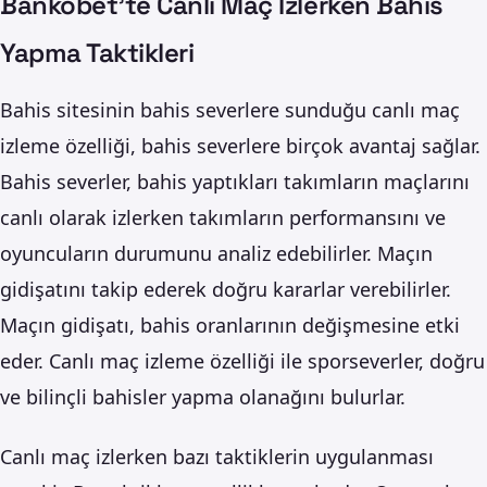
Bankobet’te Canlı Maç İzlerken Bahis
Yapma Taktikleri
Bahis sitesinin bahis severlere sunduğu canlı maç
izleme özelliği, bahis severlere birçok avantaj sağlar.
Bahis severler, bahis yaptıkları takımların maçlarını
canlı olarak izlerken takımların performansını ve
oyuncuların durumunu analiz edebilirler. Maçın
gidişatını takip ederek doğru kararlar verebilirler.
Maçın gidişatı, bahis oranlarının değişmesine etki
eder. Canlı maç izleme özelliği ile sporseverler, doğru
ve bilinçli bahisler yapma olanağını bulurlar.
Canlı maç izlerken bazı taktiklerin uygulanması