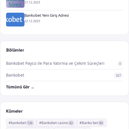
21.12.2023
Bankobet Yeni Giriş Adresi
22.12.2023
Bölümler
Bankobet Payco ile Para Yatırma ve Çekim Süreçleri
0
Bankobet
327
Tümünü Gör →
Kümeler
#bankobet
#Bankobet casino
#Banko bet
136
82
80