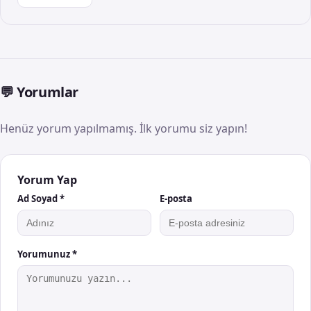
💬 Yorumlar
Henüz yorum yapılmamış. İlk yorumu siz yapın!
Yorum Yap
Ad Soyad *
E-posta
Yorumunuz *