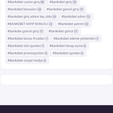
#Bankobet casino giriş
#bankobet giriş
80
18
#bankobet bonusları
#bankobet güncel giriş
18
17
#bankobet giriş adresi kaç oldu
#bankobet adres
14
13
#BANKOBET KAYIP BONUSU
#bankobet yatırım
12
12
#bankobe güncel giriş
#bankobet günce
11
11
#Bankobet bonus fırsatları
#Bankobet ödeme yöntemleri
7
7
#Bankobet slot oyunları
#Bankobet hesap açma
7
6
#Bankobet promosyonları
#Bankobet oyunları
6
6
#Bankobet sosyal medya
5