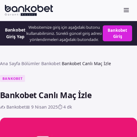
Websitemize giriş için aşağıdaki butonu
Bankobet
Bankobet
kullanabilirsiniz. Sürekli güncel giriş adresi
Giriş Yap
Giriş
yönlendirmeleri aşağıdaki butondadır.
Ana Sayfa
›
Bölümler
›
Bankobet
›
Bankobet Canlı Maç İzle
BANKOBET
Bankobet Canlı Maç İzle
✍️ Bankobet
📅 9 Nisan 2025
⏱️ 4 dk