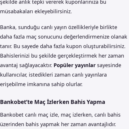
şekilde anlık tepki vererek kuponlarınıza bu
müsabakaları ekleyebilirsiniz.
Banka, sunduğu canlı yayın özellikleriyle birlikte
daha fazla maç sonucunu değerlendirmenize olanak
tanır. Bu sayede daha fazla kupon oluşturabilirsiniz.
Bahislerinizi bu şekilde gerçekleştirmek her zaman
avantaj sağlayacaktır.
Popüler yayınlar
sayesinde
kullanıcılar, istedikleri zaman canlı yayınlara
erişebilme imkanına sahip olurlar.
Bankobet’te Maç İzlerken Bahis Yapma
Bankobet canlı maç izle, maç izlerken, canlı bahis
üzerinden bahis yapmak her zaman avantajlıdır.