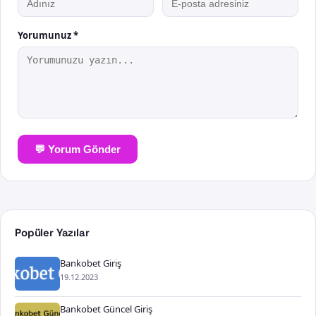
Yorumunuz *
💬 Yorum Gönder
Popüler Yazılar
Bankobet Giriş
19.12.2023
Bankobet Güncel Giriş