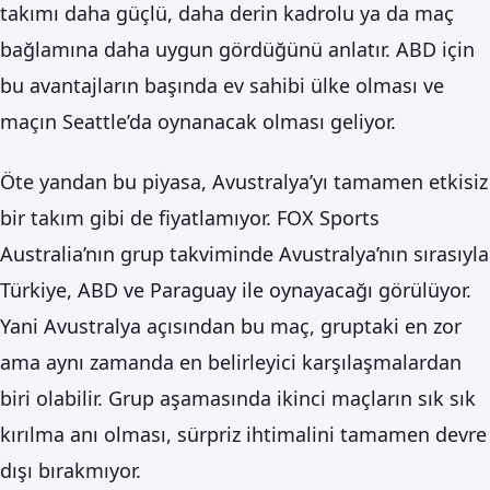
takımı daha güçlü, daha derin kadrolu ya da maç
bağlamına daha uygun gördüğünü anlatır. ABD için
bu avantajların başında ev sahibi ülke olması ve
maçın Seattle’da oynanacak olması geliyor.
Öte yandan bu piyasa, Avustralya’yı tamamen etkisiz
bir takım gibi de fiyatlamıyor. FOX Sports
Australia’nın grup takviminde Avustralya’nın sırasıyla
Türkiye, ABD ve Paraguay ile oynayacağı görülüyor.
Yani Avustralya açısından bu maç, gruptaki en zor
ama aynı zamanda en belirleyici karşılaşmalardan
biri olabilir. Grup aşamasında ikinci maçların sık sık
kırılma anı olması, sürpriz ihtimalini tamamen devre
dışı bırakmıyor.