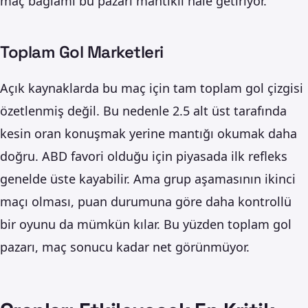
maç bağlamı bu pazarı mantıklı hale getiriyor.
Toplam Gol Marketleri
Açık kaynaklarda bu maç için tam toplam gol çizgisi
özetlenmiş değil. Bu nedenle 2.5 alt üst tarafında
kesin oran konuşmak yerine mantığı okumak daha
doğru. ABD favori olduğu için piyasada ilk refleks
genelde üste kayabilir. Ama grup aşamasının ikinci
maçı olması, puan durumuna göre daha kontrollü
bir oyunu da mümkün kılar. Bu yüzden toplam gol
pazarı, maç sonucu kadar net görünmüyor.