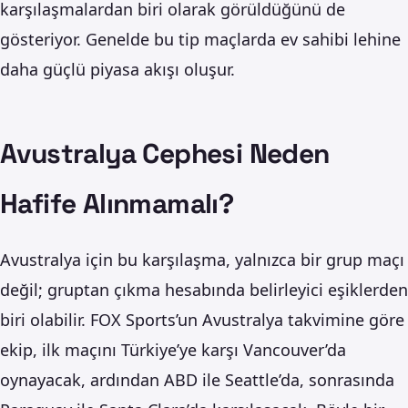
karşılaşmalardan biri olarak görüldüğünü de
gösteriyor. Genelde bu tip maçlarda ev sahibi lehine
daha güçlü piyasa akışı oluşur.
Avustralya Cephesi Neden
Hafife Alınmamalı?
Avustralya için bu karşılaşma, yalnızca bir grup maçı
değil; gruptan çıkma hesabında belirleyici eşiklerden
biri olabilir. FOX Sports’un Avustralya takvimine göre
ekip, ilk maçını Türkiye’ye karşı Vancouver’da
oynayacak, ardından ABD ile Seattle’da, sonrasında