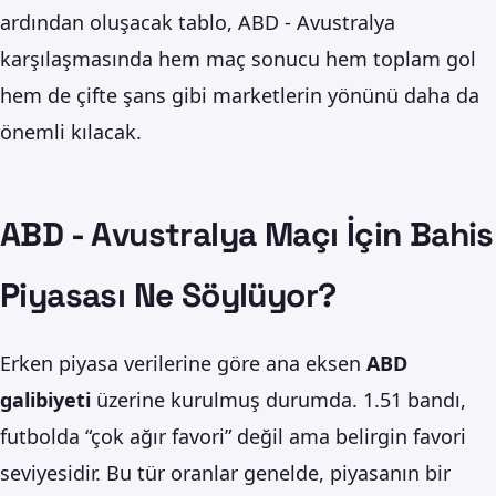
ardından oluşacak tablo, ABD - Avustralya
karşılaşmasında hem maç sonucu hem toplam gol
hem de çifte şans gibi marketlerin yönünü daha da
önemli kılacak.
ABD - Avustralya Maçı İçin Bahis
Piyasası Ne Söylüyor?
Erken piyasa verilerine göre ana eksen
ABD
galibiyeti
üzerine kurulmuş durumda. 1.51 bandı,
futbolda “çok ağır favori” değil ama belirgin favori
seviyesidir. Bu tür oranlar genelde, piyasanın bir