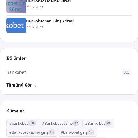
Bankobet Ödeme Süresi
21.12.2023
Bankobet Yeni Giriş Adresi
22.12.2023
Bölümler
Bankobet
326
Tümünü Gör →
Kümeler
#bankobet
#Bankobet casino
#Banko bet
136
82
80
#Bankobet casino giriş
#bankobet giriş
80
18