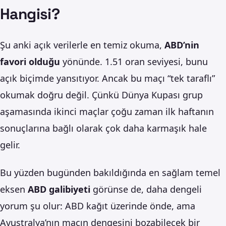
Hangisi?
Şu anki açık verilerle en temiz okuma,
ABD’nin
favori olduğu
yönünde. 1.51 oran seviyesi, bunu
açık biçimde yansıtıyor. Ancak bu maçı “tek taraflı”
okumak doğru değil. Çünkü Dünya Kupası grup
aşamasında ikinci maçlar çoğu zaman ilk haftanın
sonuçlarına bağlı olarak çok daha karmaşık hale
gelir.
Bu yüzden bugünden bakıldığında en sağlam temel
eksen
ABD galibiyeti
görünse de, daha dengeli
yorum şu olur: ABD kağıt üzerinde önde, ama
Avustralya’nın maçın dengesini bozabilecek bir