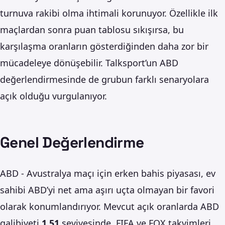
turnuva rakibi olma ihtimali korunuyor. Özellikle ilk
maçlardan sonra puan tablosu sıkışırsa, bu
karşılaşma oranların gösterdiğinden daha zor bir
mücadeleye dönüşebilir. Talksport’un ABD
değerlendirmesinde de grubun farklı senaryolara
açık olduğu vurgulanıyor.
Genel Değerlendirme
ABD - Avustralya maçı için erken bahis piyasası, ev
sahibi ABD’yi net ama aşırı uçta olmayan bir favori
olarak konumlandırıyor. Mevcut açık oranlarda ABD
galibiyeti
1.51
seviyesinde. FIFA ve FOX takvimleri,