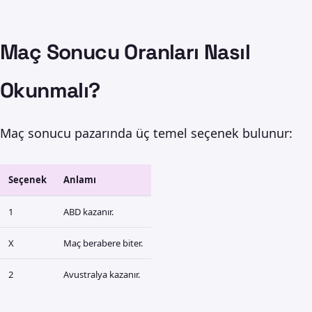
Maç Sonucu Oranları Nasıl
Okunmalı?
Maç sonucu pazarında üç temel seçenek bulunur:
Seçenek
Anlamı
1
ABD kazanır.
X
Maç berabere biter.
2
Avustralya kazanır.