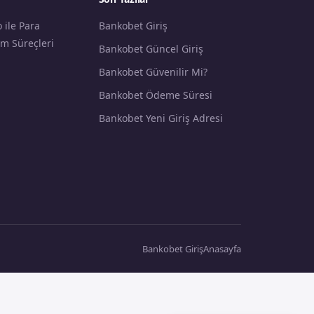
 ile Para
Bankobet Giriş
im Süreçleri
Bankobet Güncel Giriş
Bankobet Güvenilir Mi?
Bankobet Ödeme Süresi
Bankobet Yeni Giriş Adresi
Bankobet Giriş
Anasayfa