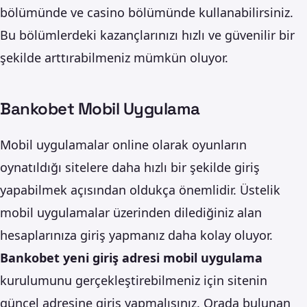
bölümünde ve casino bölümünde kullanabilirsiniz.
Bu bölümlerdeki kazançlarınızı hızlı ve güvenilir bir
şekilde arttırabilmeniz mümkün oluyor.
Bankobet Mobil Uygulama
Mobil uygulamalar online olarak oyunların
oynatıldığı sitelere daha hızlı bir şekilde giriş
yapabilmek açısından oldukça önemlidir. Üstelik
mobil uygulamalar üzerinden dilediğiniz alan
hesaplarınıza giriş yapmanız daha kolay oluyor.
Bankobet yeni giriş adresi mobil uygulama
kurulumunu gerçekleştirebilmeniz için sitenin
güncel adresine giriş yapmalısınız. Orada bulunan