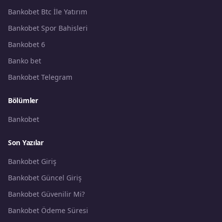
Bankobet Btc İle Yatırım
Bankobet Spor Bahisleri
Bankobet 6
Banko bet
Bankobet Telegram
Bölümler
Bankobet
Son Yazılar
Bankobet Giriş
Bankobet Güncel Giriş
Bankobet Güvenilir Mi?
Bankobet Ödeme Süresi