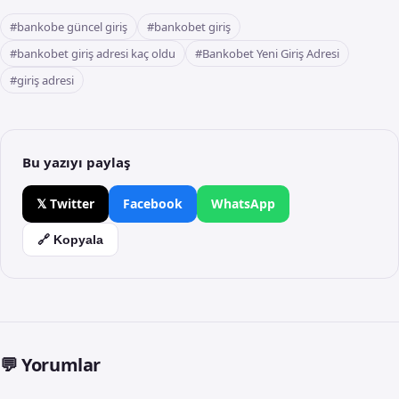
#bankobe güncel giriş
#bankobet giriş
#bankobet giriş adresi kaç oldu
#Bankobet Yeni Giriş Adresi
#giriş adresi
Bu yazıyı paylaş
𝕏 Twitter
Facebook
WhatsApp
🔗 Kopyala
💬 Yorumlar