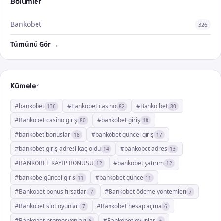
Bölümler
Bankobet
326
Tümünü Gör →
Kümeler
#bankobet
#Bankobet casino
#Banko bet
136
82
80
#Bankobet casino giriş
#bankobet giriş
80
18
#bankobet bonusları
#bankobet güncel giriş
18
17
#bankobet giriş adresi kaç oldu
#bankobet adres
14
13
#BANKOBET KAYIP BONUSU
#bankobet yatırım
12
12
#bankobe güncel giriş
#bankobet günce
11
11
#Bankobet bonus fırsatları
#Bankobet ödeme yöntemleri
7
7
#Bankobet slot oyunları
#Bankobet hesap açma
7
6
#Bankobet promosyonları
#Bankobet oyunları
6
6