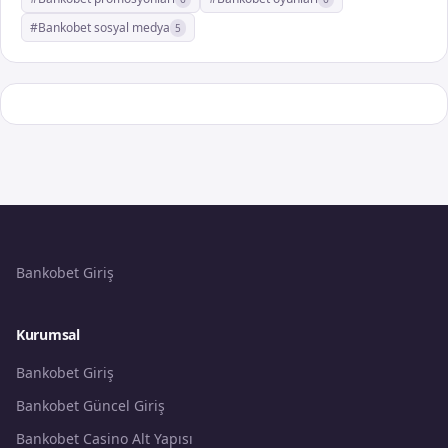
#Bankobet sosyal medya
5
Bankobet Giriş
Kurumsal
Bankobet Giriş
Bankobet Güncel Giriş
Bankobet Casino Alt Yapısı