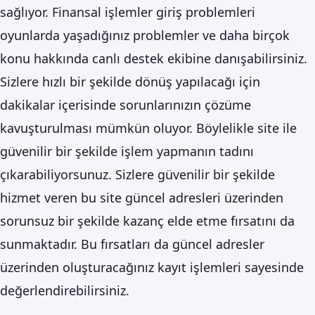
sağlıyor. Finansal işlemler giriş problemleri
oyunlarda yaşadığınız problemler ve daha birçok
konu hakkında canlı destek ekibine danışabilirsiniz.
Sizlere hızlı bir şekilde dönüş yapılacağı için
dakikalar içerisinde sorunlarınızın çözüme
kavuşturulması mümkün oluyor. Böylelikle site ile
güvenilir bir şekilde işlem yapmanın tadını
çıkarabiliyorsunuz. Sizlere güvenilir bir şekilde
hizmet veren bu site güncel adresleri üzerinden
sorunsuz bir şekilde kazanç elde etme fırsatını da
sunmaktadır. Bu fırsatları da güncel adresler
üzerinden oluşturacağınız kayıt işlemleri sayesinde
değerlendirebilirsiniz.