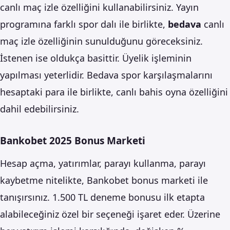
canlı maç izle özelliğini kullanabilirsiniz. Yayın
programına farklı spor dalı ile birlikte,
bedava
canlı
maç izle özelliğinin sunulduğunu göreceksiniz.
İstenen ise oldukça basittir. Üyelik işleminin
yapılması yeterlidir. Bedava spor karşılaşmalarını
hesaptaki para ile birlikte, canlı bahis oyna özelliğini
dahil edebilirsiniz.
Bankobet 2025 Bonus Marketi
Hesap açma, yatırımlar, parayı kullanma, parayı
kaybetme nitelikte, Bankobet bonus marketi ile
tanışırsınız. 1.500 TL deneme bonusu ilk etapta
alabileceğiniz özel bir seçeneği işaret eder. Üzerine