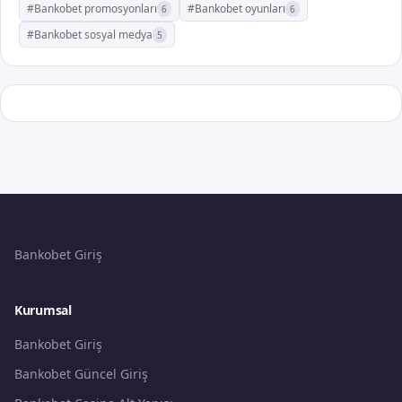
#Bankobet promosyonları
#Bankobet oyunları
6
6
#Bankobet sosyal medya
5
Bankobet Giriş
Kurumsal
Bankobet Giriş
Bankobet Güncel Giriş