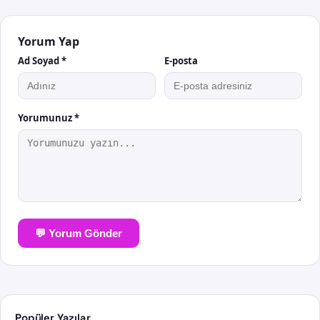
Yorum Yap
Ad Soyad *
E-posta
Yorumunuz *
💬 Yorum Gönder
Popüler Yazılar