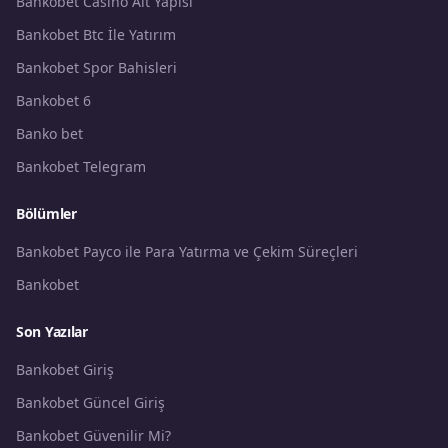
Bankobet Casino Alt Yapısı
Bankobet Btc İle Yatırım
Bankobet Spor Bahisleri
Bankobet 6
Banko bet
Bankobet Telegram
Bölümler
Bankobet Payco ile Para Yatırma ve Çekim Süreçleri
Bankobet
Son Yazılar
Bankobet Giriş
Bankobet Güncel Giriş
Bankobet Güvenilir Mi?