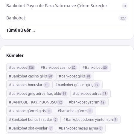
Bankobet Payco ile Para Yatırma ve Çekim Süreçleri
0
Bankobet
327
Tümünü Gör →
Kümeler
#bankobet
#Bankobet casino
#Banko bet
136
82
80
#Bankobet casino giriş
#bankobet giriş
80
18
#bankobet bonusları
#bankobet güncel giriş
18
17
#bankobet giriş adresi kaç oldu
#bankobet adres
14
13
#BANKOBET KAYIP BONUSU
#bankobet yatırım
12
12
#bankobe güncel giriş
#bankobet günce
11
11
#Bankobet bonus fırsatları
#Bankobet ödeme yöntemleri
7
7
#Bankobet slot oyunları
#Bankobet hesap açma
7
6