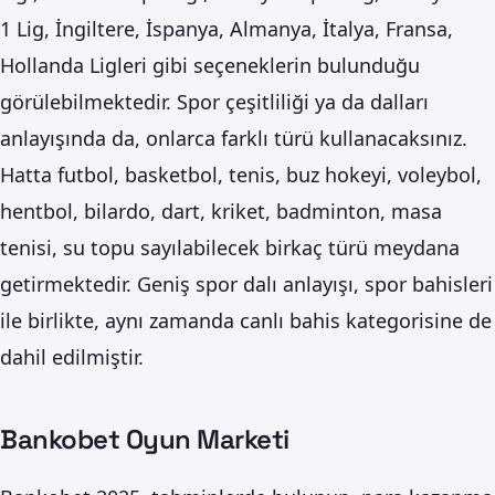
1 Lig, İngiltere, İspanya, Almanya, İtalya, Fransa,
Hollanda Ligleri gibi seçeneklerin bulunduğu
görülebilmektedir. Spor çeşitliliği ya da dalları
anlayışında da, onlarca farklı türü kullanacaksınız.
Hatta futbol, basketbol, tenis, buz hokeyi, voleybol,
hentbol, bilardo, dart, kriket, badminton, masa
tenisi, su topu sayılabilecek birkaç türü meydana
getirmektedir. Geniş spor dalı anlayışı, spor bahisleri
ile birlikte, aynı zamanda canlı bahis kategorisine de
dahil edilmiştir.
Bankobet Oyun Marketi