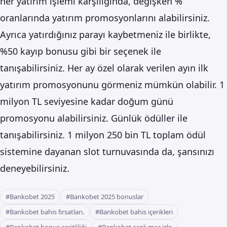
her yatırım işlemi karşılığında, değişken %
oranlarında yatırım promosyonlarını alabilirsiniz.
Ayrıca yatırdığınız parayı kaybetmeniz ile birlikte,
%50 kayıp bonusu gibi bir seçenek ile
tanışabilirsiniz. Her ay özel olarak verilen ayın ilk
yatırım promosyonunu görmeniz mümkün olabilir. 1
milyon TL seviyesine kadar doğum günü
promosyonu alabilirsiniz. Günlük ödüller ile
tanışabilirsiniz. 1 milyon 250 bin TL toplam ödül
sistemine dayanan slot turnuvasında da, şansınızı
deneyebilirsiniz.
#Bankobet 2025
#Bankobet 2025 bonuslar
#Bankobet bahis fırsatları.
#Bankobet bahis içerikleri