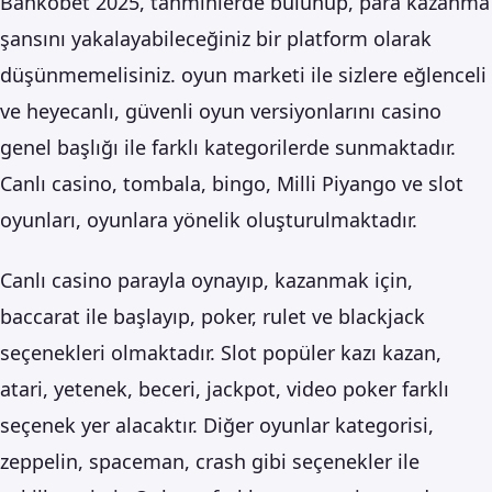
Bankobet 2025, tahminlerde bulunup, para kazanma
şansını yakalayabileceğiniz bir platform olarak
düşünmemelisiniz. oyun marketi ile sizlere eğlenceli
ve heyecanlı, güvenli oyun versiyonlarını casino
genel başlığı ile farklı kategorilerde sunmaktadır.
Canlı casino, tombala, bingo, Milli Piyango ve slot
oyunları, oyunlara yönelik oluşturulmaktadır.
Canlı casino parayla oynayıp, kazanmak için,
baccarat ile başlayıp, poker, rulet ve blackjack
seçenekleri olmaktadır. Slot popüler kazı kazan,
atari, yetenek, beceri, jackpot, video poker farklı
seçenek yer alacaktır. Diğer oyunlar kategorisi,
zeppelin, spaceman, crash gibi seçenekler ile