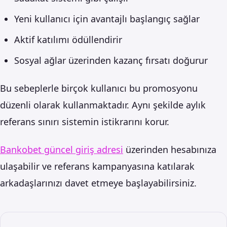
Yeni kullanıcı için avantajlı başlangıç sağlar
Aktif katılımı ödüllendirir
Sosyal ağlar üzerinden kazanç fırsatı doğurur
Bu sebeplerle birçok kullanıcı bu promosyonu
düzenli olarak kullanmaktadır. Aynı şekilde aylık
referans sınırı sistemin istikrarını korur.
Bankobet güncel giriş adresi
üzerinden hesabınıza
ulaşabilir ve referans kampanyasına katılarak
arkadaşlarınızı davet etmeye başlayabilirsiniz.