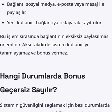
Bağlantı sosyal medya, e-posta veya mesaj ile
paylaşılır.
Yeni kullanıcı bağlantıya tıklayarak kayıt olur.
Bu işlem sırasında bağlantının eksiksiz paylaşılması
önemlidir. Aksi takdirde sistem kullanıcıyı
tanımlayamaz ve bonus vermez.
Hangi Durumlarda Bonus
Geçersiz Sayılır?
Sistemin güvenliğini sağlamak için bazı durumlarda