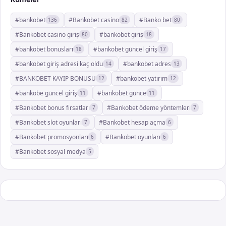
#bankobet
#Bankobet casino
#Banko bet
136
82
80
#Bankobet casino giriş
#bankobet giriş
80
18
#bankobet bonusları
#bankobet güncel giriş
18
17
#bankobet giriş adresi kaç oldu
#bankobet adres
14
13
#BANKOBET KAYIP BONUSU
#bankobet yatırım
12
12
#bankobe güncel giriş
#bankobet günce
11
11
#Bankobet bonus fırsatları
#Bankobet ödeme yöntemleri
7
7
#Bankobet slot oyunları
#Bankobet hesap açma
7
6
#Bankobet promosyonları
#Bankobet oyunları
6
6
#Bankobet sosyal medya
5