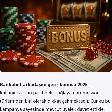
Bankobet arkadaşını getir bonusu 2025
,
kullanıcılar için pasif gelir sağlayan promosyon
türlerinden biri olarak dikkat çekmektedir. Çünkü bu
kampanya sayesinde mevcut üyeler, davet ettikleri