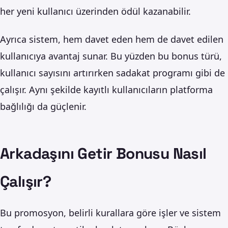
her yeni kullanıcı üzerinden ödül kazanabilir.
Ayrıca sistem, hem davet eden hem de davet edilen
kullanıcıya avantaj sunar. Bu yüzden bu bonus türü,
kullanıcı sayısını artırırken sadakat programı gibi de
çalışır. Aynı şekilde kayıtlı kullanıcıların platforma
bağlılığı da güçlenir.
Arkadaşını Getir Bonusu Nasıl
Çalışır?
Bu promosyon, belirli kurallara göre işler ve sistem