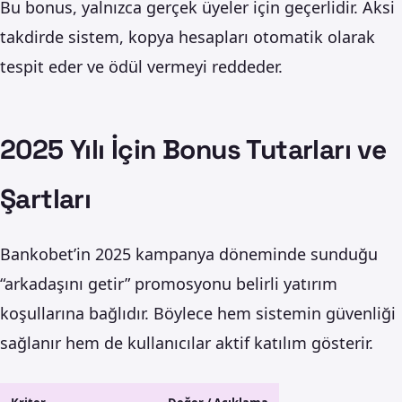
Bu bonus, yalnızca gerçek üyeler için geçerlidir. Aksi
takdirde sistem, kopya hesapları otomatik olarak
tespit eder ve ödül vermeyi reddeder.
2025 Yılı İçin Bonus Tutarları ve
Şartları
Bankobet’in 2025 kampanya döneminde sunduğu
“arkadaşını getir” promosyonu belirli yatırım
koşullarına bağlıdır. Böylece hem sistemin güvenliği
sağlanır hem de kullanıcılar aktif katılım gösterir.