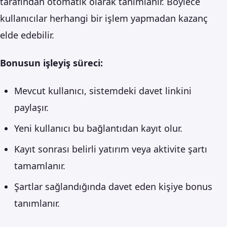
tarafından otomatik olarak tanımlanır. Böylece
kullanıcılar herhangi bir işlem yapmadan kazanç
elde edebilir.
Bonusun işleyiş süreci:
Mevcut kullanıcı, sistemdeki davet linkini
paylaşır.
Yeni kullanıcı bu bağlantıdan kayıt olur.
Kayıt sonrası belirli yatırım veya aktivite şartı
tamamlanır.
Şartlar sağlandığında davet eden kişiye bonus
tanımlanır.