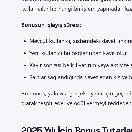
kullanıcılar herhangi bir işlem yapmadan kaz
Bonusun işleyiş süreci:
Mevcut kullanıcı, sistemdeki davet linkini
Yeni kullanıcı bu bağlantıdan kayıt olur.
Kayıt sonrası belirli yatırım veya aktivite
Şartlar sağlandığında davet eden kişiye 
Bu bonus, yalnızca gerçek üyeler için geçerl
olarak tespit eder ve ödül vermeyi reddeder.
2025 Yılı İçin Bonus Tutarlar