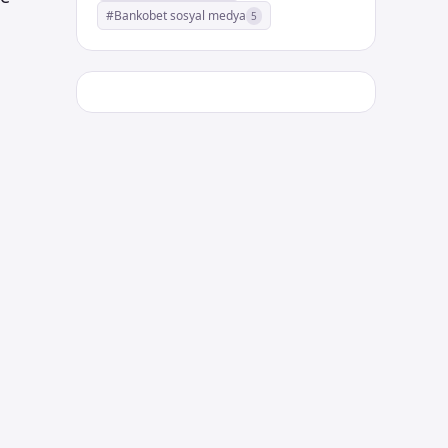
#Bankobet sosyal medya
5