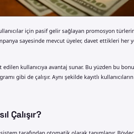
ullanıcılar için pasif gelir sağlayan promosyon türler
mpanya sayesinde mevcut üyeler, davet ettikleri her y
 edilen kullanıcıya avantaj sunar. Bu yüzden bu bon
ramı gibi de çalışır. Aynı şekilde kayıtlı kullanıcıların
ıl Çalışır?
e sistem tarafından otomatik olarak tanımlanır. Böyle