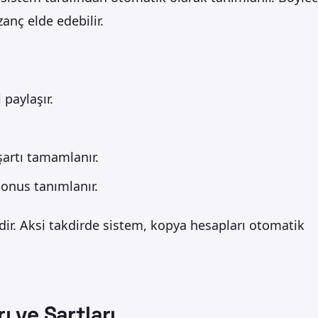
anç elde edebilir.
 paylaşır.
 şartı tamamlanır.
bonus tanımlanır.
idir. Aksi takdirde sistem, kopya hesapları otomatik
ı ve Şartları