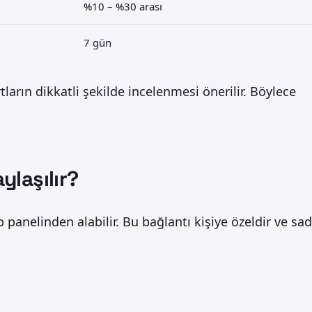
%10 – %30 arası
7 gün
arın dikkatli şekilde incelenmesi önerilir. Böylece
ylaşılır?
p panelinden alabilir. Bu bağlantı kişiye özeldir ve sa