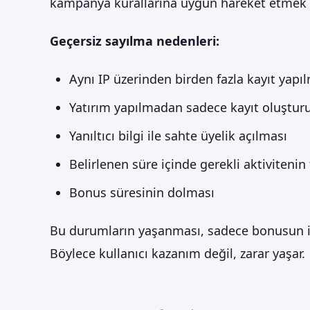
kampanya kurallarına uygun hareket etmek g
Geçersiz sayılma nedenleri:
Aynı IP üzerinden birden fazla kayıt yapı
Yatırım yapılmadan sadece kayıt oluştur
Yanıltıcı bilgi ile sahte üyelik açılması
Belirlenen süre içinde gerekli aktivite
Bonus süresinin dolması
Bu durumların yaşanması, sadece bonusun ipt
Böylece kullanıcı kazanım değil, zarar yaşar.