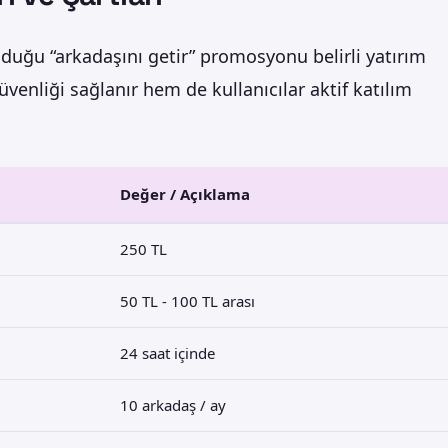
ğu “arkadaşını getir” promosyonu belirli yatırım
venliği sağlanır hem de kullanıcılar aktif katılım
Değer / Açıklama
250 TL
50 TL - 100 TL arası
24 saat içinde
10 arkadaş / ay