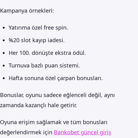
Kampanya örnekleri:
Yatırıma özel free spin.
%20 slot kayıp iadesi.
Her 100. dönüşte ekstra ödül.
Turnuva bazlı puan sistemi.
Hafta sonuna özel çarpan bonusları.
Bonuslar, oyunu sadece eğlenceli değil, aynı
zamanda kazançlı hale getirir.
Oyuna erişim sağlamak ve tüm bonusları
değerlendirmek için
Bankobet güncel giriş