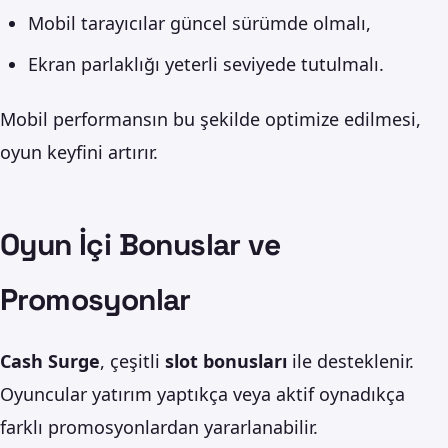
Mobil tarayıcılar güncel sürümde olmalı,
Ekran parlaklığı yeterli seviyede tutulmalı.
Mobil performansın bu şekilde optimize edilmesi,
oyun keyfini artırır.
Oyun İçi Bonuslar ve
Promosyonlar
Cash Surge
, çeşitli
slot bonusları
ile desteklenir.
Oyuncular yatırım yaptıkça veya aktif oynadıkça
farklı promosyonlardan yararlanabilir.