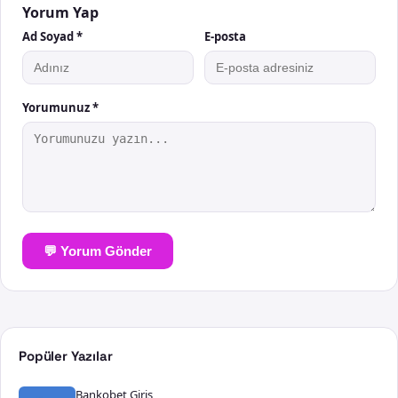
Yorum Yap
Ad Soyad *
E-posta
Yorumunuz *
💬 Yorum Gönder
Popüler Yazılar
Bankobet Giriş