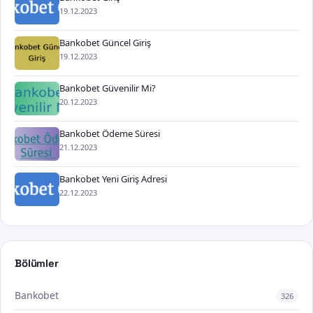
19.12.2023
Bankobet Güncel Giriş
19.12.2023
Bankobet Güvenilir Mi?
20.12.2023
Bankobet Ödeme Süresi
21.12.2023
Bankobet Yeni Giriş Adresi
22.12.2023
Bölümler
Bankobet
326