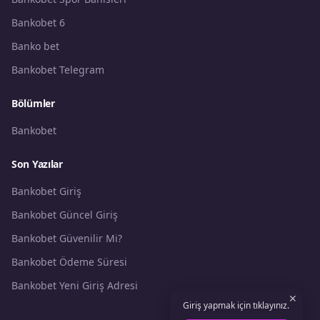
Bankobet 6
Banko bet
Bankobet Telegram
Bölümler
Bankobet
Son Yazılar
Bankobet Giriş
Bankobet Güncel Giriş
Bankobet Güvenilir Mi?
Bankobet Ödeme Süresi
Bankobet Yeni Giriş Adresi
✕
Giriş yapmak için tıklayınız.