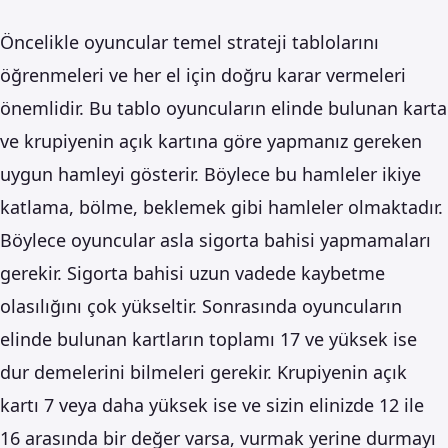
Öncelikle oyuncular temel strateji tablolarını
öğrenmeleri ve her el için doğru karar vermeleri
önemlidir. Bu tablo oyuncuların elinde bulunan karta
ve krupiyenin açık kartına göre yapmanız gereken
uygun hamleyi gösterir. Böylece bu hamleler ikiye
katlama, bölme, beklemek gibi hamleler olmaktadır.
Böylece oyuncular asla sigorta bahisi yapmamaları
gerekir. Sigorta bahisi uzun vadede kaybetme
olasılığını çok yükseltir. Sonrasında oyuncuların
elinde bulunan kartların toplamı 17 ve yüksek ise
dur demelerini bilmeleri gerekir. Krupiyenin açık
kartı 7 veya daha yüksek ise ve sizin elinizde 12 ile
16 arasında bir değer varsa, vurmak yerine durmayı