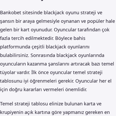
Bankobet sitesinde blackjack oyunu strateji ve
şansın bir araya gelmesiyle oynanan ve popüler hale
gelen bir kart oyunudur. Oyuncular tarafından çok
fazla tercih edilmektedir. Böylece bahis
platformunda çeşitli blackjack oyunlarını
bulabilirsiniz. Sonrasında blackjack oyunlarında
oyuncuların kazanma şanslarını artıracak bazı temel
tüyolar vardır. İlk önce oyuncular temel strateji
tablosunu iyi öğrenmeleri gerekir. Oyuncular her el
için doğru kararları vermeleri önemlidir.
Temel strateji tablosu elinize bulunan karta ve
krupiyenin açık kartına göre yapmanız gereken en