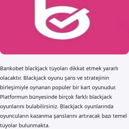
Bankobet blackjack tüyoları dikkat etmek yararlı
olacaktır. Blackjack oyunu şans ve stratejinin
birleşimiyle oynanan popüler bir kart oyunudur.
Platformun bünyesinde birçok farklı blackjack
oyunlarını bulabilirsiniz. Blackjack oyunlarında
oyuncuların kazanma şanslarını artıracak bazı temel
tüyolar bulunmakta.