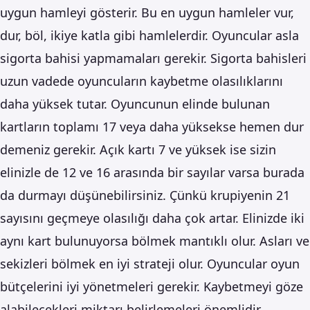
uygun hamleyi gösterir. Bu en uygun hamleler vur,
dur, böl, ikiye katla gibi hamlelerdir. Oyuncular asla
sigorta bahisi yapmamaları gerekir. Sigorta bahisleri
uzun vadede oyuncuların kaybetme olasılıklarını
daha yüksek tutar. Oyuncunun elinde bulunan
kartların toplamı 17 veya daha yüksekse hemen dur
demeniz gerekir. Açık kartı 7 ve yüksek ise sizin
elinizle de 12 ve 16 arasında bir sayılar varsa burada
da durmayı düşünebilirsiniz. Çünkü krupiyenin 21
sayısını geçmeye olasılığı daha çok artar. Elinizde iki
aynı kart bulunuyorsa bölmek mantıklı olur. Asları ve
sekizleri bölmek en iyi strateji olur. Oyuncular oyun
bütçelerini iyi yönetmeleri gerekir. Kaybetmeyi göze
alabilecekleri miktarı belirlemeleri önemlidir.