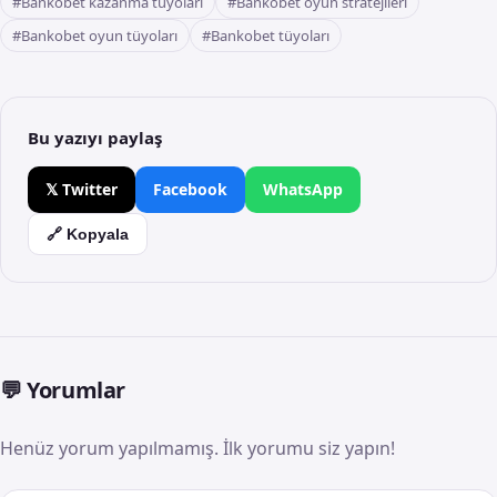
#Bankobet kazanma tüyoları
#Bankobet oyun stratejileri
#Bankobet oyun tüyoları
#Bankobet tüyoları
Bu yazıyı paylaş
𝕏 Twitter
Facebook
WhatsApp
🔗 Kopyala
💬 Yorumlar
Henüz yorum yapılmamış. İlk yorumu siz yapın!