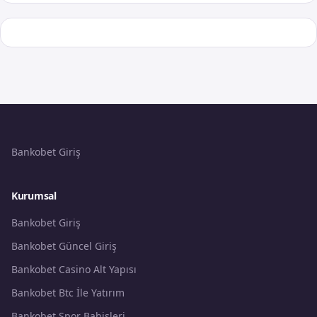
Bankobet Giriş
Kurumsal
Bankobet Giriş
Bankobet Güncel Giriş
Bankobet Casino Alt Yapısı
Bankobet Btc İle Yatırım
Bankobet Spor Bahisleri