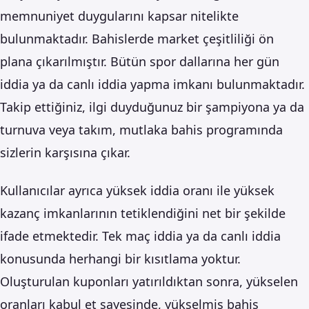
memnuniyet duygularını kapsar nitelikte
bulunmaktadır. Bahislerde market çeşitliliği ön
plana çıkarılmıştır. Bütün spor dallarına her gün
iddia ya da canlı iddia yapma imkanı bulunmaktadır.
Takip ettiğiniz, ilgi duyduğunuz bir şampiyona ya da
turnuva veya takım, mutlaka bahis programında
sizlerin karşısına çıkar.
Kullanıcılar ayrıca yüksek iddia oranı ile yüksek
kazanç imkanlarının tetiklendiğini net bir şekilde
ifade etmektedir. Tek maç iddia ya da canlı iddia
konusunda herhangi bir kısıtlama yoktur.
Oluşturulan kuponları yatırıldıktan sonra, yükselen
oranları kabul et sayesinde, yükselmiş bahis