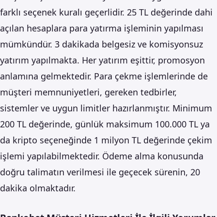
farklı seçenek kuralı geçerlidir. 25 TL değerinde dahi
açılan hesaplara para yatırma işleminin yapılması
mümkündür. 3 dakikada belgesiz ve komisyonsuz
yatırım yapılmakta. Her yatırım eşittir, promosyon
anlamına gelmektedir. Para çekme işlemlerinde de
müşteri memnuniyetleri, gereken tedbirler,
sistemler ve uygun limitler hazırlanmıştır. Minimum
200 TL değerinde, günlük maksimum 100.000 TL ya
da kripto seçeneğinde 1 milyon TL değerinde çekim
işlemi yapılabilmektedir. Ödeme alma konusunda
doğru talimatın verilmesi ile geçecek sürenin, 20
dakika olmaktadır.