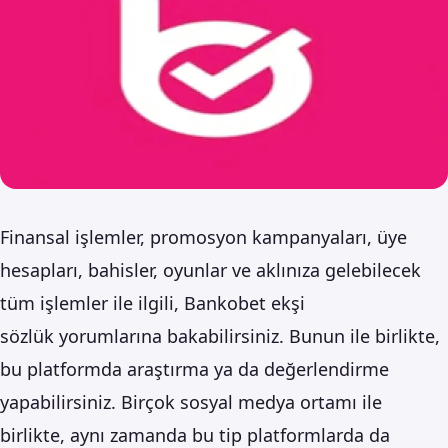
Finansal işlemler, promosyon kampanyaları, üye
hesapları, bahisler, oyunlar ve aklınıza gelebilecek
tüm işlemler ile ilgili, Bankobet ekşi
sözlük yorumlarına bakabilirsiniz. Bunun ile birlikte,
bu platformda araştırma ya da değerlendirme
yapabilirsiniz. Birçok sosyal medya ortamı ile
birlikte, aynı zamanda bu tip platformlarda da