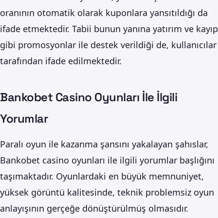
oranının otomatik olarak kuponlara yansıtıldığı da
ifade etmektedir. Tabii bunun yanına yatırım ve kayıp
gibi promosyonlar ile destek verildiği de, kullanıcılar
tarafından ifade edilmektedir.
Bankobet Casino Oyunları İle İlgili
Yorumlar
Paralı oyun ile kazanma şansını yakalayan şahıslar,
Bankobet casino oyunları ile ilgili yorumlar başlığını
taşımaktadır. Oyunlardaki en büyük memnuniyet,
yüksek görüntü kalitesinde, teknik problemsiz oyun
anlayışının gerçeğe dönüştürülmüş olmasıdır.