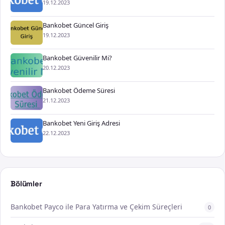
19.12.2023
Bankobet Güncel Giriş
19.12.2023
Bankobet Güvenilir Mi?
20.12.2023
Bankobet Ödeme Süresi
21.12.2023
Bankobet Yeni Giriş Adresi
22.12.2023
Bölümler
Bankobet Payco ile Para Yatırma ve Çekim Süreçleri
0