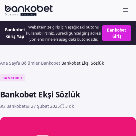
Websitemize giriş için aşağıdaki butonu
Bankobet
Bankobet
kullanabilirsiniz. Sürekli güncel giriş adresi
Giriş Yap
Giriş
yönlendirmeleri aşağıdaki butondadır.
Ana Sayfa
›
Bölümler
›
Bankobet
›
Bankobet Ekşi Sözlük
BANKOBET
Bankobet Ekşi Sözlük
✍️ Bankobet
📅 27 Şubat 2025
⏱️ 3 dk