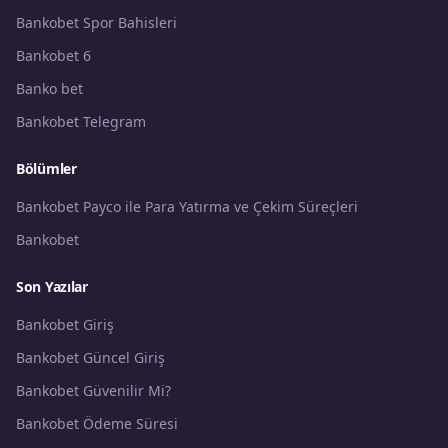
Bankobet Spor Bahisleri
Bankobet 6
Banko bet
Bankobet Telegram
Bölümler
Bankobet Payco ile Para Yatırma ve Çekim Süreçleri
Bankobet
Son Yazılar
Bankobet Giriş
Bankobet Güncel Giriş
Bankobet Güvenilir Mi?
Bankobet Ödeme Süresi