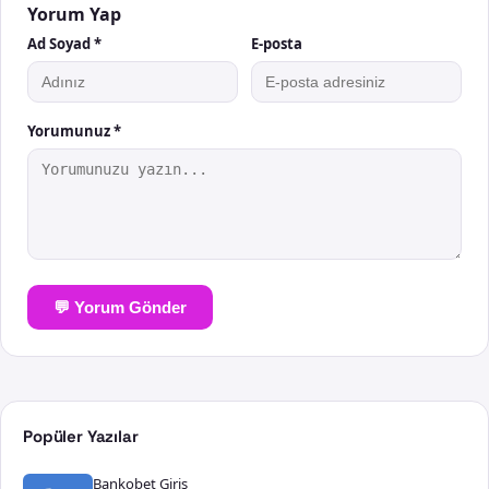
Yorum Yap
Ad Soyad *
E-posta
Yorumunuz *
💬 Yorum Gönder
Popüler Yazılar
Bankobet Giriş