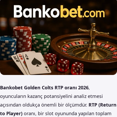
Bankobet Golden Colts RTP oranı 2026
,
oyuncuların kazanç potansiyelini analiz etmesi
açısından oldukça önemli bir ölçümdür.
RTP (Return
to Player)
oranı, bir slot oyununda yapılan toplam