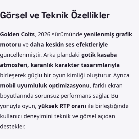
Görsel ve Teknik Özellikler
Golden Colts
, 2026 sürümünde
yenilenmiş grafik
motoru
ve
daha keskin ses efektleriyle
güncellenmiştir. Arka plandaki
gotik kasaba
atmosferi, karanlık karakter tasarımlarıyla
birleşerek güçlü bir oyun kimliği oluşturur. Ayrıca
mobil uyumluluk optimizasyonu
, farklı ekran
boyutlarında sorunsuz performans sağlar. Bu
yönüyle oyun,
yüksek RTP oranı
ile birleştiğinde
kullanıcı deneyimini teknik ve görsel açıdan
destekler.