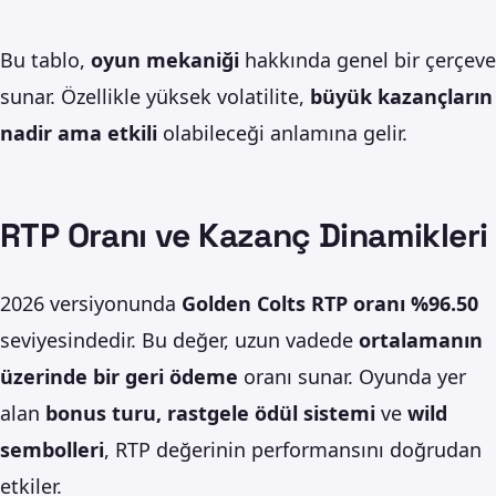
Bu tablo,
oyun mekaniği
hakkında genel bir çerçeve
sunar. Özellikle yüksek volatilite,
büyük kazançların
nadir ama etkili
olabileceği anlamına gelir.
RTP Oranı ve Kazanç Dinamikleri
2026 versiyonunda
Golden Colts RTP oranı %96.50
seviyesindedir. Bu değer, uzun vadede
ortalamanın
üzerinde bir geri ödeme
oranı sunar. Oyunda yer
alan
bonus turu, rastgele ödül sistemi
ve
wild
sembolleri
, RTP değerinin performansını doğrudan
etkiler.