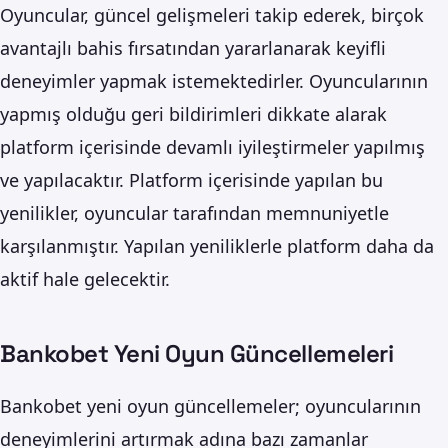
Oyuncular, güncel gelişmeleri takip ederek, birçok
avantajlı bahis fırsatından yararlanarak keyifli
deneyimler yapmak istemektedirler. Oyuncularının
yapmış olduğu geri bildirimleri dikkate alarak
platform içerisinde devamlı iyileştirmeler yapılmış
ve yapılacaktır. Platform içerisinde yapılan bu
yenilikler, oyuncular tarafından memnuniyetle
karşılanmıştır. Yapılan yeniliklerle platform daha da
aktif hale gelecektir.
Bankobet Yeni Oyun Güncellemeleri
Bankobet yeni oyun güncellemeler; oyuncularının
deneyimlerini artırmak adına bazı zamanlar