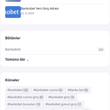
Bankobet Yeni Giriş Adresi
22.12.2023
Bölümler
Bankobet
326
Tümünü Gör →
Kümeler
#bankobet
#Bankobet casino
#Banko bet
136
82
80
#Bankobet casino giriş
#bankobet giriş
80
18
#bankobet bonusları
#bankobet güncel giriş
18
17