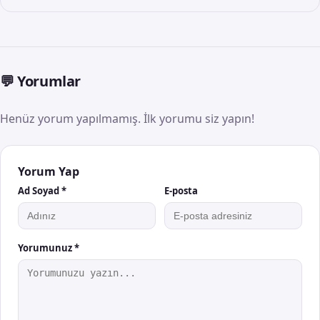
💬 Yorumlar
Henüz yorum yapılmamış. İlk yorumu siz yapın!
Yorum Yap
Ad Soyad *
E-posta
Yorumunuz *