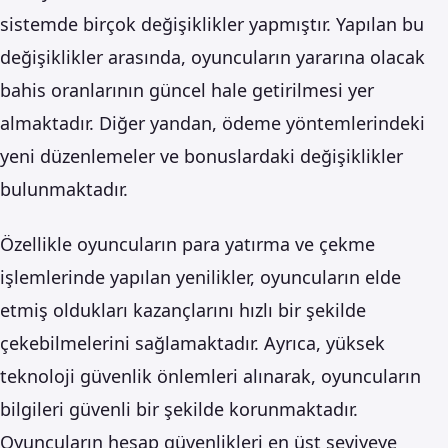
sistemde birçok değişiklikler yapmıştır. Yapılan bu
değişiklikler arasında, oyuncuların yararına olacak
bahis oranlarının güncel hale getirilmesi yer
almaktadır. Diğer yandan, ödeme yöntemlerindeki
yeni düzenlemeler ve bonuslardaki değişiklikler
bulunmaktadır.
Özellikle oyuncuların para yatırma ve çekme
işlemlerinde yapılan yenilikler, oyuncuların elde
etmiş oldukları kazançlarını hızlı bir şekilde
çekebilmelerini sağlamaktadır. Ayrıca, yüksek
teknoloji güvenlik önlemleri alınarak, oyuncuların
bilgileri güvenli bir şekilde korunmaktadır.
Oyuncuların hesap güvenlikleri en üst seviyeye