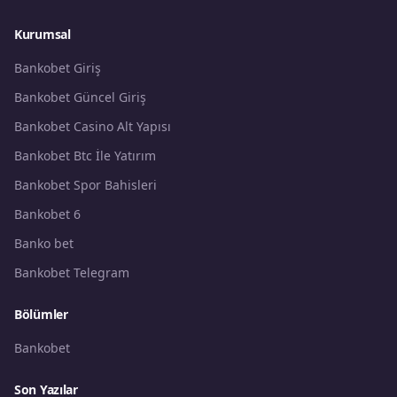
Kurumsal
Bankobet Giriş
Bankobet Güncel Giriş
Bankobet Casino Alt Yapısı
Bankobet Btc İle Yatırım
Bankobet Spor Bahisleri
Bankobet 6
Banko bet
Bankobet Telegram
Bölümler
Bankobet
Son Yazılar