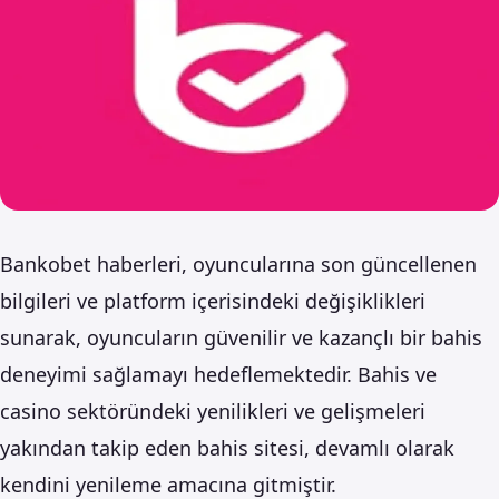
Bankobet haberleri, oyuncularına son güncellenen
bilgileri ve platform içerisindeki değişiklikleri
sunarak, oyuncuların güvenilir ve kazançlı bir bahis
deneyimi sağlamayı hedeflemektedir. Bahis ve
casino sektöründeki yenilikleri ve gelişmeleri
yakından takip eden bahis sitesi, devamlı olarak
kendini yenileme amacına gitmiştir.