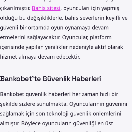
çıkarılmıştır.
Bahis sitesi
, oyuncuları için yapmış
olduğu bu değişikliklerle, bahis severlerin keyifli ve
güvenli bir ortamda oyun oynamaya devam
etmelerini sağlayacaktır. Oyuncular, platform
içerisinde yapılan yenilikler nedeniyle aktif olarak
hizmet almaya devam edecektir.
Bankobet'te Güvenlik Haberleri
Bankobet güvenlik haberleri her zaman hızlı bir
şekilde sizlere sunulmakta. Oyuncularının güvenini
sağlamak için son teknoloji güvenlik önlemlerini
almıştır. Böylece oyuncuların güvenliği en üst