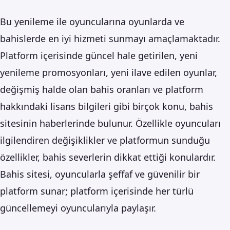
Bu yenileme ile oyuncularına oyunlarda ve
bahislerde en iyi hizmeti sunmayı amaçlamaktadır.
Platform içerisinde güncel hale getirilen, yeni
yenileme promosyonları, yeni ilave edilen oyunlar,
değişmiş halde olan bahis oranları ve platform
hakkındaki lisans bilgileri gibi birçok konu, bahis
sitesinin haberlerinde bulunur. Özellikle oyuncuları
ilgilendiren değişiklikler ve platformun sunduğu
özellikler, bahis severlerin dikkat ettiği konulardır.
Bahis sitesi, oyuncularla şeffaf ve güvenilir bir
platform sunar; platform içerisinde her türlü
güncellemeyi oyuncularıyla paylaşır.