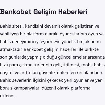
Bankobet Gelişim Haberleri
Bahis sitesi, kendisini devamlı olarak geliştiren ve
yenileyen bir platform olarak, oyuncularının oyun ve
bahis deneyimini iyileştirmeye yönelik birçok adım
atmaktadır. Bankobet gelişim haberleri ile birlikte
son günlerde yapmış olduğu güncellemeler arasında
hızlı para çekme türlerinin geliştirilmesi, mobil bahis
erişimi ve arttırılan güvenlik önlemleri ön plandadır.
Bahis severlerin ilgisini çekecek yeni oyunlar ve yeni
bonus kampanyaları düzenli olarak platforma
eklendi.