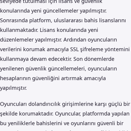
seviyede tutulması için lisans ve güvenlik
konularında yeni güncellemeler yapılmıştır.
Sonrasında platform, uluslararası bahis lisanslarını
kullanmaktadır. Lisans konularında yeni
düzenlemeler yapılmıştır. Ardından oyuncuların
verilerini korumak amacıyla SSL şifreleme yöntemini
kullanmaya devam edecektir. Son dönemlerde
yenilenen güvenlik güncellemeleri, oyuncuların
hesaplarının güvenliğini artırmak amacıyla
yapılmıştır.
Oyuncuları dolandırıcılık girişimlerine karşı güçlü bir
şekilde korumaktadır. Oyuncular, platformda yapılan
bu yeniliklerle bahislerini ve oyunlarını güvenli bir