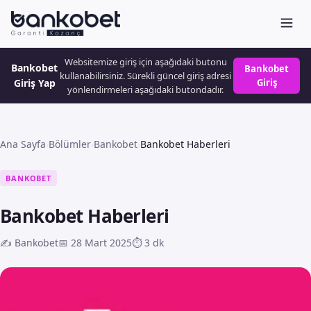
Websitemize giriş için aşağıdaki butonu
Bankobet
Bankobet
kullanabilirsiniz. Sürekli güncel giriş adresi
Giriş Yap
Giriş
yönlendirmeleri aşağıdaki butondadır.
Ana Sayfa
›
Bölümler
›
Bankobet
›
Bankobet Haberleri
BANKOBET
Bankobet Haberleri
✍️ Bankobet
📅 28 Mart 2025
⏱️ 3 dk