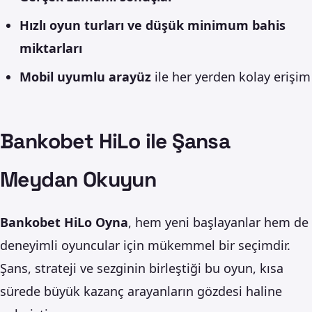
Hızlı oyun turları ve düşük minimum bahis
miktarları
Mobil uyumlu arayüz
ile her yerden kolay erişim
Bankobet HiLo ile Şansa
Meydan Okuyun
Bankobet HiLo Oyna
, hem yeni başlayanlar hem de
deneyimli oyuncular için mükemmel bir seçimdir.
Şans, strateji ve sezginin birleştiği bu oyun, kısa
sürede büyük kazanç arayanların gözdesi haline