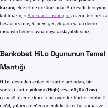
kazanç
elde etme imkânı sunar. Bu keyifli deneyime
katılmak için
Bankobet casino giriş
üzerinden hızlıca
hesabınıza erişebilir ve gerçek para ya da demo
moduyla hemen oynamaya başlayabilirsiniz.
Bankobet HiLo Oyununun Temel
Mantığı
HiLo
, desteden açılan bir kartın ardından, bir
sonraki kartın
yüksek (High)
veya
düşük (Low)
çıkacağı üzerine kurulu bir oyundur. Kartın sembolü
değil, yalnızca değeri önemlidir. Joker bulunmaz ve