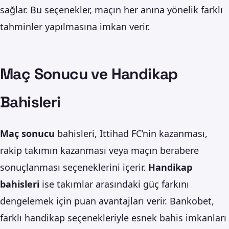
sağlar. Bu seçenekler, maçın her anına yönelik farklı
tahminler yapılmasına imkan verir.
Maç Sonucu ve Handikap
Bahisleri
Maç sonucu
bahisleri, Ittihad FC’nin kazanması,
rakip takımın kazanması veya maçın berabere
sonuçlanması seçeneklerini içerir.
Handikap
bahisleri
ise takımlar arasındaki güç farkını
dengelemek için puan avantajları verir. Bankobet,
farklı handikap seçenekleriyle esnek bahis imkanları