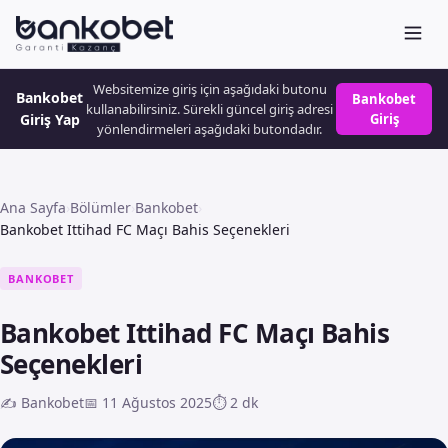
Websitemize giriş için aşağıdaki butonu
Bankobet
Bankobet
kullanabilirsiniz. Sürekli güncel giriş adresi
Giriş Yap
Giriş
yönlendirmeleri aşağıdaki butondadır.
Ana Sayfa
›
Bölümler
›
Bankobet
›
Bankobet Ittihad FC Maçı Bahis Seçenekleri
BANKOBET
Bankobet Ittihad FC Maçı Bahis
Seçenekleri
✍️ Bankobet
📅 11 Ağustos 2025
⏱️ 2 dk