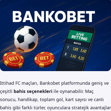
Ittihad FC maçları, Bankobet platformunda geniş ve
çeşitli
bahis seçenekleri
ile oynanabilir. Maç
sonucu, handikap, toplam gol, kart sayısı ve canlı
bahis gibi farklı türler, oyunculara stratejik avantajlar