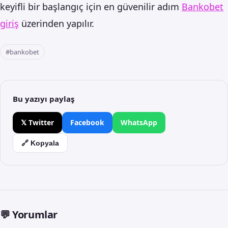
keyifli bir başlangıç için en güvenilir adım
Bankobet
giriş
üzerinden yapılır.
#bankobet
Bu yazıyı paylaş
𝕏 Twitter
Facebook
WhatsApp
🔗 Kopyala
💬 Yorumlar