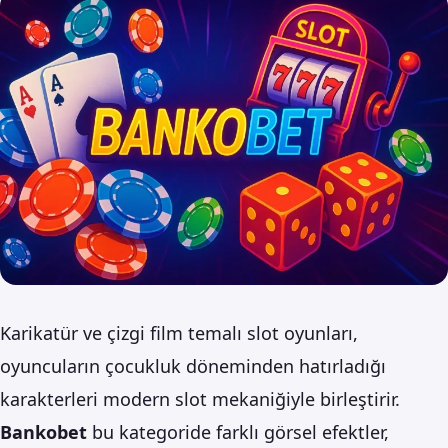
Karikatür ve çizgi film temalı slot oyunları,
oyuncuların çocukluk döneminden hatırladığı
karakterleri modern slot mekaniğiyle birleştirir.
Bankobet
bu kategoride farklı görsel efektler,