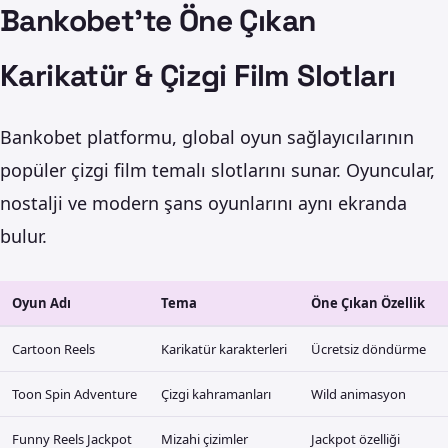
Bankobet’te Öne Çıkan
Karikatür & Çizgi Film Slotları
Bankobet platformu, global oyun sağlayıcılarının
popüler çizgi film temalı slotlarını sunar. Oyuncular,
nostalji ve modern şans oyunlarını aynı ekranda
bulur.
Oyun Adı
Tema
Öne Çıkan Özellik
Cartoon Reels
Karikatür karakterleri
Ücretsiz döndürme
Toon Spin Adventure
Çizgi kahramanları
Wild animasyon
Funny Reels Jackpot
Mizahi çizimler
Jackpot özelliği