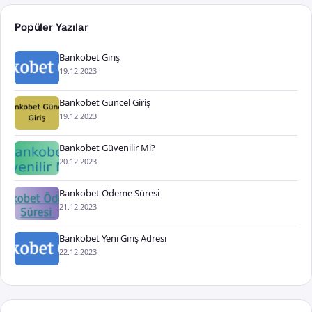
Popüler Yazılar
Bankobet Giriş
19.12.2023
Bankobet Güncel Giriş
19.12.2023
Bankobet Güvenilir Mi?
20.12.2023
Bankobet Ödeme Süresi
21.12.2023
Bankobet Yeni Giriş Adresi
22.12.2023