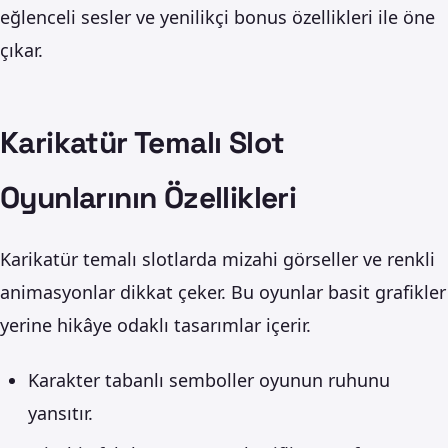
eğlenceli sesler ve yenilikçi bonus özellikleri ile öne
çıkar.
Karikatür Temalı Slot
Oyunlarının Özellikleri
Karikatür temalı slotlarda mizahi görseller ve renkli
animasyonlar dikkat çeker. Bu oyunlar basit grafikler
yerine hikâye odaklı tasarımlar içerir.
Karakter tabanlı semboller oyunun ruhunu
yansıtır.