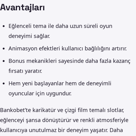
Avantajları
Eğlenceli tema ile daha uzun süreli oyun
deneyimi sağlar.
Animasyon efektleri kullanıcı bağlılığını artırır.
Bonus mekanikleri sayesinde daha fazla kazanç
fırsatı yaratır.
Hem yeni başlayanlar hem de deneyimli
oyuncular için uygundur.
Bankobet’te karikatür ve çizgi film temalı slotlar,
eğlenceyi şansa dönüştürür ve renkli atmosferiyle
kullanıcıya unutulmaz bir deneyim yaşatır. Daha