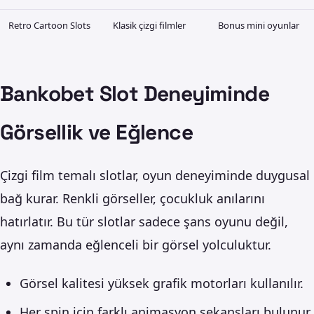
Retro Cartoon Slots
Klasik çizgi filmler
Bonus mini oyunlar
Bankobet Slot Deneyiminde
Görsellik ve Eğlence
Çizgi film temalı slotlar, oyun deneyiminde duygusal
bağ kurar. Renkli görseller, çocukluk anılarını
hatırlatır. Bu tür slotlar sadece şans oyunu değil,
aynı zamanda eğlenceli bir görsel yolculuktur.
Görsel kalitesi yüksek grafik motorları kullanılır.
Her spin için farklı animasyon sekansları bulunur.