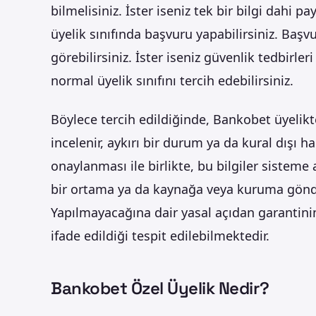
bilmelisiniz. İster iseniz tek bir bilgi dahi 
üyelik sınıfında başvuru yapabilirsiniz. Başv
görebilirsiniz. İster iseniz güvenlik tedbirler
normal üyelik sınıfını tercih edebilirsiniz.
Böylece tercih edildiğinde, Bankobet üyelikte 
incelenir, aykırı bir durum ya da kural dışı 
onaylanması ile birlikte, bu bilgiler sisteme a
bir ortama ya da kaynağa veya kuruma gönd
Yapılmayacağına dair yasal açıdan garantinin ş
ifade edildiği tespit edilebilmektedir.
Bankobet Özel Üyelik Nedir?