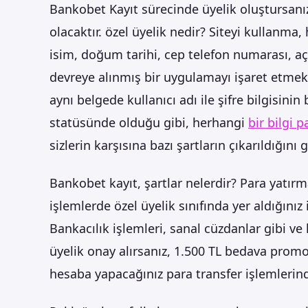
Bankobet Kayıt sürecinde üyelik oluştursanız
olacaktır. özel üyelik nedir? Siteyi kullanm
isim, doğum tarihi, cep telefon numarası, aç
devreye alınmış bir uygulamayı işaret etmekt
aynı belgede kullanıcı adı ile şifre bilgisin
statüsünde olduğu gibi, herhangi
bir bilgi 
sizlerin karşısına bazı şartların çıkarıldığını 
Bankobet kayıt, şartlar nelerdir? Para yatır
işlemlerde özel üyelik sınıfında yer aldığınız
Bankacılık işlemleri, sanal cüzdanlar gibi ve 
üyelik onay alırsanız, 1.500 TL bedava pro
hesaba yapacağınız para transfer işlemlerind