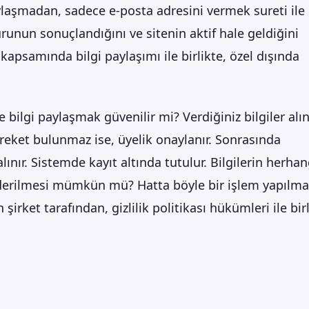
paylaşmadan, sadece e-posta adresini vermek sureti ile
urunun sonuçlandığını ve sitenin aktif hale geldiğini
i kapsamında bilgi paylaşımı ile birlikte, özel dışında
bilgi paylaşmak güvenilir mi? Verdiğiniz bilgiler alını
hareket bulunmaz ise, üyelik onaylanır. Sonrasında
lınır. Sistemde kayıt altında tutulur. Bilgilerin herhan
erilmesi mümkün mü? Hatta böyle bir işlem yapılma
irket tarafından, gizlilik politikası hükümleri ile bir