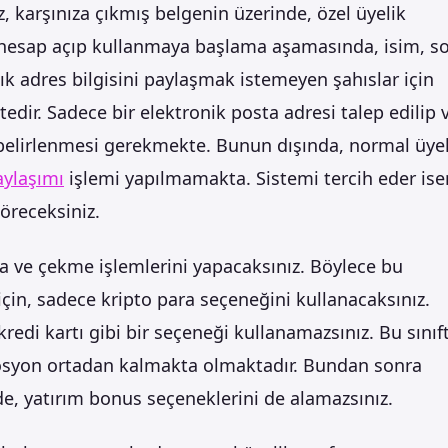
, karşınıza çıkmış belgenin üzerinde, özel üyelik
a, hesap açıp kullanmaya başlama aşamasında, isim, s
ık adres bilgisini paylaşmak istemeyen şahıslar için
edir. Sadece bir elektronik posta adresi talep edilip 
in belirlenmesi gerekmekte. Bunun dışında, normal üye
paylaşımı
işlemi yapılmamakta. Sistemi tercih eder ise
göreceksiniz.
ma ve çekme işlemlerini yapacaksınız. Böylece bu
 için, sadece kripto para seçeneğini kullanacaksınız.
kredi kartı gibi bir seçeneği kullanamazsınız. Bu sınıf
mosyon ortadan kalmakta olmaktadır. Bundan sonra
e, yatırım bonus seçeneklerini de alamazsınız.