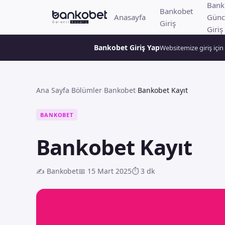
Bank
Bankobet
Anasayfa
Günc
Giriş
Giriş
Bankobet Giriş Yap
Websitemize giriş için
Ana Sayfa
›
Bölümler
›
Bankobet
›
Bankobet Kayıt
BANKOBET
Bankobet Kayıt
✍️ Bankobet
📅 15 Mart 2025
⏱️ 3 dk