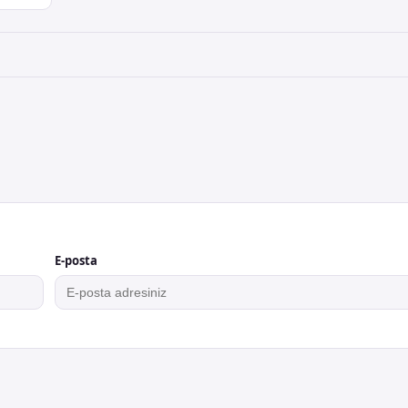
E-posta