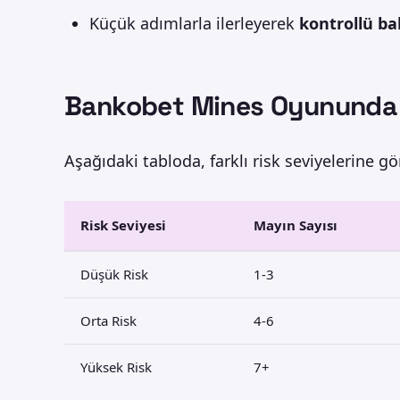
Küçük adımlarla ilerleyerek
kontrollü ba
Bankobet Mines Oyununda S
Aşağıdaki tabloda, farklı risk seviyelerine gör
Risk Seviyesi
Mayın Sayısı
Düşük Risk
1-3
Orta Risk
4-6
Yüksek Risk
7+