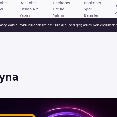
obet
Bankobet
Bankobet
Bankobet
B
el
Casino Alt
Btc İle
Spor
Yapısı
Yatırım
Bahisleri
 aşağıdaki butonu kullanabilirsiniz. Sürekli güncel giriş adresi yönlendirmele
yna