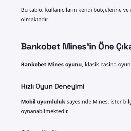
Bu tablo, kullanıcıların kendi bütçelerine v
olmaktadır.
Bankobet Mines’in Öne Çıkan
Bankobet Mines oyunu
, klasik casino oyunl
Hızlı Oyun Deneyimi
Mobil uyumluluk
sayesinde Mines, ister bilg
oynanabilmektedir.