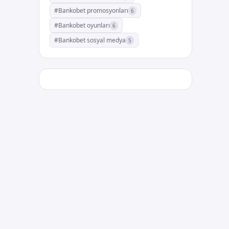
#Bankobet promosyonları
6
#Bankobet oyunları
6
#Bankobet sosyal medya
5