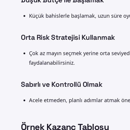
Küçük bahislerle başlamak, uzun süre oyu
Orta Risk Stratejisi Kullanmak
Çok az mayın seçmek yerine orta seviye
faydalanabilirsiniz.
Sabırlı ve Kontrollü Olmak
Acele etmeden, planlı adımlar atmak öne
Örnek Kazanç Tablosu