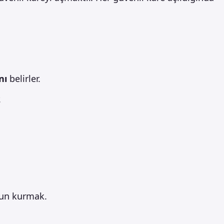
nı
belirler.
.
yun kurmak.