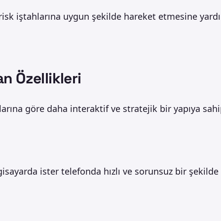
e risk iştahlarına uygun şekilde hareket etmesine yard
 Özellikleri
arına göre daha interaktif ve stratejik bir yapıya sahip
isayarda ister telefonda hızlı ve sorunsuz bir şekilde