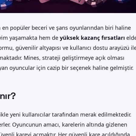
n en popüler beceri ve şans oyunlarından biri haline
eneyim yaşamakta hem de
yüksek kazanç fırsatları
eld
ormu, güvenilir altyapısı ve kullanıcı dostu arayüzü il
ktadır. Mines, strateji geliştirmeye açık olması
n oyuncular için cazip bir seçenek haline gelmiştir.
nır?
kle yeni kullanıcılar tarafından merak edilmektedir.
erler. Oyuncunun amacı, karelerin altında gizlenen
venli kareyi açmaktır. Her güvenli kare açıldığında