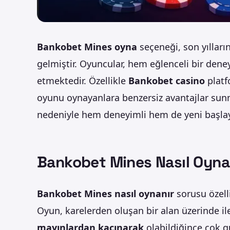
Bankobet Mines oyna
seçeneği, son yılları
gelmiştir. Oyuncular, hem eğlenceli bir d
etmektedir. Özellikle
Bankobet casino
platf
oyunu oynayanlara benzersiz avantajlar sunma
nedeniyle hem deneyimli hem de yeni başlaya
Bankobet Mines Nasıl Oyna
Bankobet Mines nasıl oynanır
sorusu özelli
Oyun, karelerden oluşan bir alan üzerinde il
mayınlardan kaçınarak
olabildiğince çok gü