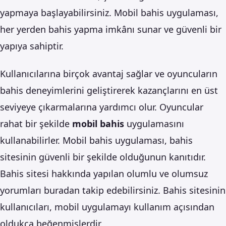
yapmaya başlayabilirsiniz. Mobil bahis uygulaması,
her yerden bahis yapma imkânı sunar ve güvenli bir
yapıya sahiptir.
Kullanıcılarına birçok avantaj sağlar ve oyuncuların
bahis deneyimlerini geliştirerek kazançlarını en üst
seviyeye çıkarmalarına yardımcı olur. Oyuncular
rahat bir şekilde
mobil bahis
uygulamasını
kullanabilirler. Mobil bahis uygulaması, bahis
sitesinin güvenli bir şekilde olduğunun kanıtıdır.
Bahis sitesi hakkında yapılan olumlu ve olumsuz
yorumları buradan takip edebilirsiniz. Bahis sitesinin
kullanıcıları, mobil uygulamayı kullanım açısından
oldukça beğenmişlerdir.