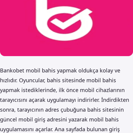
Bankobet mobil bahis yapmak oldukça kolay ve
hızlıdır. Oyuncular, bahis sitesinde mobil bahis
yapmak istediklerinde, ilk önce mobil cihazlarının
tarayıcısını açarak uygulamayı indirirler. İndirdikten
sonra, tarayıcının adres çubuğuna bahis sitesinin
güncel mobil giriş adresini yazarak mobil bahis
uygulamasını açarlar. Ana sayfada bulunan giriş