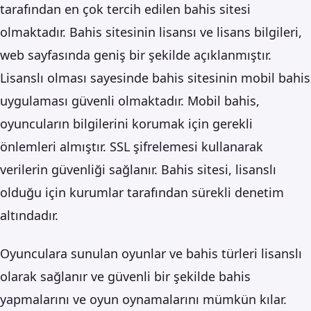
tarafından en çok tercih edilen bahis sitesi
olmaktadır. Bahis sitesinin lisansı ve lisans bilgileri,
web sayfasında geniş bir şekilde açıklanmıştır.
Lisanslı olması sayesinde bahis sitesinin mobil bahis
uygulaması güvenli olmaktadır. Mobil bahis,
oyuncuların bilgilerini korumak için gerekli
önlemleri almıştır. SSL şifrelemesi kullanarak
verilerin güvenliği sağlanır. Bahis sitesi, lisanslı
olduğu için kurumlar tarafından sürekli denetim
altındadır.
Oyunculara sunulan oyunlar ve bahis türleri lisanslı
olarak sağlanır ve güvenli bir şekilde bahis
yapmalarını ve oyun oynamalarını mümkün kılar.