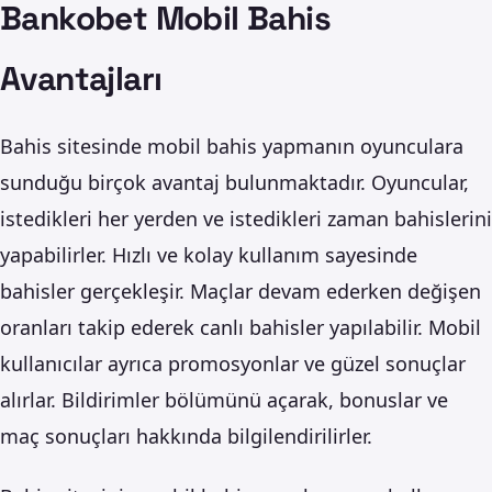
Bankobet Mobil Bahis
Avantajları
Bahis sitesinde mobil bahis yapmanın oyunculara
sunduğu birçok avantaj bulunmaktadır. Oyuncular,
istedikleri her yerden ve istedikleri zaman bahislerini
yapabilirler. Hızlı ve kolay kullanım sayesinde
bahisler gerçekleşir. Maçlar devam ederken değişen
oranları takip ederek canlı bahisler yapılabilir. Mobil
kullanıcılar ayrıca promosyonlar ve güzel sonuçlar
alırlar. Bildirimler bölümünü açarak, bonuslar ve
maç sonuçları hakkında bilgilendirilirler.