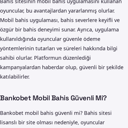
Bahis sitesinin mobil bahis uygulamasını kullanan
oyuncular, bu avantajlardan yararlanmış olurlar.
Mobil bahis uygulaması, bahis severlere keyifli ve
özgür bir bahis deneyimi sunar. Ayrıca, uygulama
kullanıldığında oyuncular güvenle ödeme
yöntemlerinin tutarları ve süreleri hakkında bilgi
sahibi olurlar. Platformun düzenlediği
kampanyalardan haberdar olup, güvenli bir şekilde
katılabilirler.
Bankobet Mobil Bahis Güvenli Mi?
Bankobet mobil bahis güvenli mi? Bahis sitesi
lisanslı bir site olması nedeniyle, oyuncular