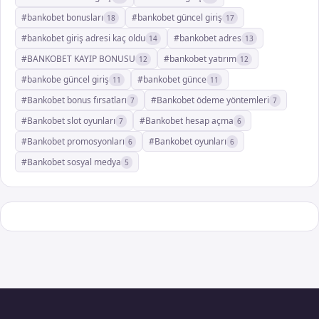
#bankobet bonusları
#bankobet güncel giriş
18
17
#bankobet giriş adresi kaç oldu
#bankobet adres
14
13
#BANKOBET KAYIP BONUSU
#bankobet yatırım
12
12
#bankobe güncel giriş
#bankobet günce
11
11
#Bankobet bonus fırsatları
#Bankobet ödeme yöntemleri
7
7
#Bankobet slot oyunları
#Bankobet hesap açma
7
6
#Bankobet promosyonları
#Bankobet oyunları
6
6
#Bankobet sosyal medya
5