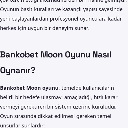
Oyunun basit kuralları ve kazançlı yapısı sayesinde
yeni başlayanlardan profesyonel oyunculara kadar
herkes için uygun bir deneyim sunar.
Bankobet Moon Oyunu Nasıl
Oynanır?
Bankobet Moon oyunu
, temelde kullanıcıların
belirli bir hedefe ulaşmayı amaçladığı, hızlı karar
vermeyi gerektiren bir sistem üzerine kuruludur.
Oyun sırasında dikkat edilmesi gereken temel
unsurlar şunlardır: