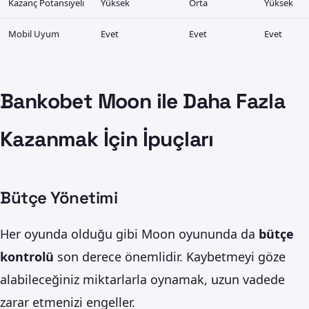
Kazanç Potansiyeli
Yüksek
Orta
Yüksek
Mobil Uyum
Evet
Evet
Evet
Bankobet Moon ile Daha Fazla
Kazanmak İçin İpuçları
Bütçe Yönetimi
Her oyunda olduğu gibi Moon oyununda da
bütçe
kontrolü
son derece önemlidir. Kaybetmeyi göze
alabileceğiniz miktarlarla oynamak, uzun vadede
zarar etmenizi engeller.