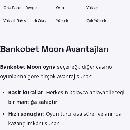
Orta Bahis – Dengeli
Orta
Yüksek
Yüksek Bahis – Hızlı Çıkış
Yüksek
Çok Yüksek
Bankobet Moon Avantajları
Bankobet Moon oyna
seçeneği, diğer casino
oyunlarına göre birçok avantaj sunar:
Basit kurallar
: Herkesin kolayca anlayabileceği
bir mantığa sahiptir.
Hızlı sonuçlar
: Oyun turu kısa sürer ve anında
kazanç imkânı sunar.