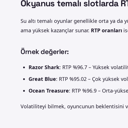
Okyanus temalı slotlarda RTP
Su altı temalı oyunlar genellikle orta ya da
ama yüksek kazançlar sunar.
RTP oranları
is
Örnek değerler:
Razor Shark
: RTP %96.7 – Yüksek volatili
Great Blue
: RTP %95.02 – Çok yüksek vola
Ocean Treasure
: RTP %96.9 – Orta-yüksek
Volatiliteyi bilmek, oyuncunun beklentisini 