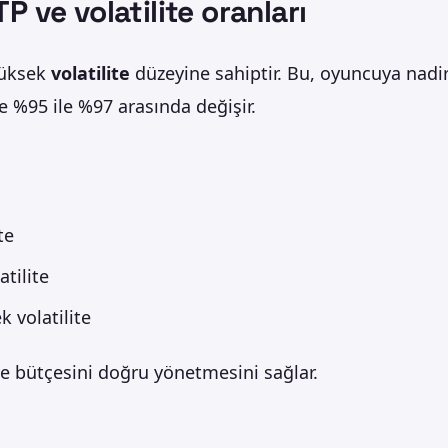
 ve volatilite oranları
 yüksek
volatilite
düzeyine sahiptir. Bu, oyuncuya nadi
e %95 ile %97 arasında değişir.
te
tilite
 volatilite
ve bütçesini doğru yönetmesini sağlar.