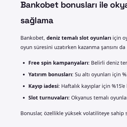
Bankobet bonusları ile oky
sağlama
Bankobet,
deniz temalı slot oyunları
için o
oyun süresini uzatırken kazanma şansını da a
Free spin kampanyaları
: Belirli deniz t
Yatırım bonusları
: Su altı oyunları için 
Kayıp iadesi
: Haftalık kayıplar için %15’
Slot turnuvaları
: Okyanus temalı oyunla
Bonuslar, özellikle yüksek volatiliteye sahip