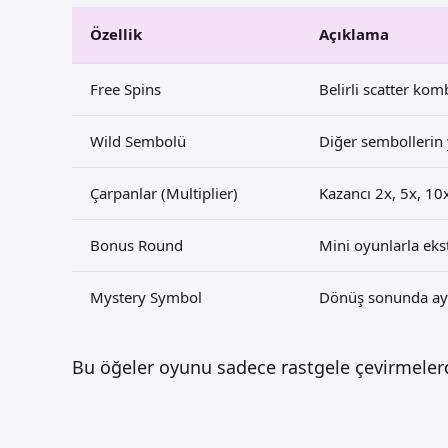
Özellik
Açıklama
Free Spins
Belirli scatter kom
Wild Sembolü
Diğer sembollerin 
Çarpanlar (Multiplier)
Kazancı 2x, 5x, 10x
Bonus Round
Mini oyunlarla eks
Mystery Symbol
Dönüş sonunda ayn
Bu öğeler oyunu sadece rastgele çevirmelerden 