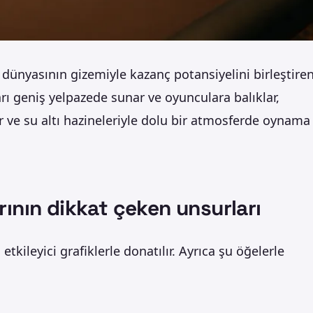
tı dünyasının gizemiyle kazanç potansiyelini birleştire
ları geniş yelpazede sunar ve oyunculara balıklar,
ler ve su altı hazineleriyle dolu bir atmosferde oynama
ının dikkat çeken unsurları
etkileyici grafiklerle donatılır. Ayrıca şu öğelerle