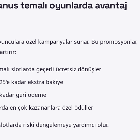
anus temalı oyunlarda avantaj
yunculara özel kampanyalar sunar. Bu promosyonlar,
rtırır:
emalı slotlarda geçerli ücretsiz dönüşler
%25'e kadar ekstra bakiye
e kadar geri ödeme
rda en çok kazananlara özel ödüller
 slotlarda riski dengelemeye yardımcı olur.