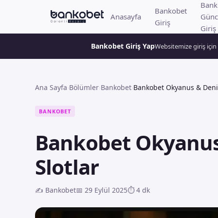
Bank
Bankobet
Anasayfa
Günc
Giriş
Giriş
Bankobet Giriş Yap
Websitemize giriş için
Ana Sayfa
›
Bölümler
›
Bankobet
›
Bankobet Okyanus & Deniza
BANKOBET
Bankobet Okyanus 
Slotlar
✍️ Bankobet
📅 29 Eylül 2025
⏱️ 4 dk