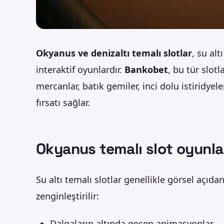
Okyanus ve denizaltı temalı slotlar
, su al
interaktif oyunlardır.
Bankobet
, bu tür slot
mercanlar, batık gemiler, inci dolu istiridye
fırsatı sağlar.
Okyanus temalı slot oyunlar
Su altı temalı slotlar genellikle görsel açıdan 
zenginleştirilir:
Dalgaların altında geçen animasyonlar