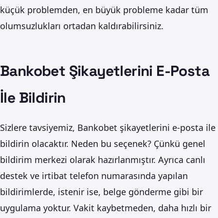
küçük problemden, en büyük probleme kadar tüm
olumsuzlukları ortadan kaldırabilirsiniz.
Bankobet Şikayetlerini E-Posta
İle Bildirin
Sizlere tavsiyemiz, Bankobet şikayetlerini e-posta ile
bildirin olacaktır. Neden bu seçenek? Çünkü genel
bildirim merkezi olarak hazırlanmıştır. Ayrıca canlı
destek ve irtibat telefon numarasında yapılan
bildirimlerde, istenir ise, belge gönderme gibi bir
uygulama yoktur. Vakit kaybetmeden, daha hızlı bir