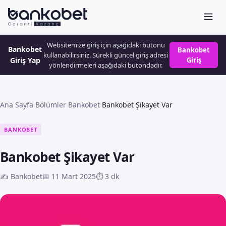
Websitemize giriş için aşağıdaki butonu
Bankobet
Bankobet
kullanabilirsiniz. Sürekli güncel giriş adresi
Giriş Yap
Giriş
yönlendirmeleri aşağıdaki butondadır.
Ana Sayfa
›
Bölümler
›
Bankobet
›
Bankobet Şikayet Var
BANKOBET
Bankobet Şikayet Var
✍️ Bankobet
📅 11 Mart 2025
⏱️ 3 dk