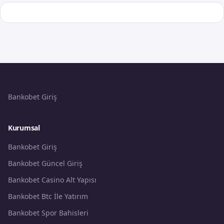
Bankobet Giriş
Kurumsal
Bankobet Giriş
Bankobet Güncel Giriş
Bankobet Casino Alt Yapısı
Bankobet Btc İle Yatırım
Bankobet Spor Bahisleri