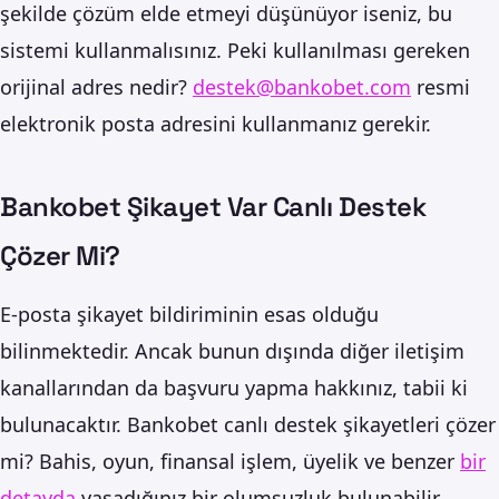
şekilde çözüm elde etmeyi düşünüyor iseniz, bu
sistemi kullanmalısınız. Peki kullanılması gereken
orijinal adres nedir?
destek@bankobet.com
resmi
elektronik posta adresini kullanmanız gerekir.
Bankobet Şikayet Var Canlı Destek
Çözer Mi?
E-posta şikayet bildiriminin esas olduğu
bilinmektedir. Ancak bunun dışında diğer iletişim
kanallarından da başvuru yapma hakkınız, tabii ki
bulunacaktır. Bankobet canlı destek şikayetleri çözer
mi? Bahis, oyun, finansal işlem, üyelik ve benzer
bir
detayda
yaşadığınız bir olumsuzluk bulunabilir.