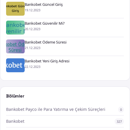
Bankobet Güncel Giriş
19.12.2023
Bankobet Güvenilir Mi?
20.12.2023
Bankobet Ödeme Süresi
21.12.2023
Bankobet Yeni Giriş Adresi
22.12.2023
Bölümler
Bankobet Payco ile Para Yatırma ve Çekim Süreçleri
0
Bankobet
327