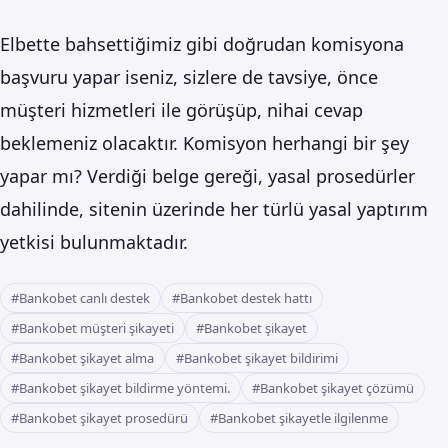
Elbette bahsettiğimiz gibi doğrudan komisyona
başvuru yapar iseniz, sizlere de tavsiye, önce
müşteri hizmetleri ile görüşüp, nihai cevap
beklemeniz olacaktır. Komisyon herhangi bir şey
yapar mı? Verdiği belge gereği, yasal prosedürler
dahilinde, sitenin üzerinde her türlü yasal yaptırım
yetkisi bulunmaktadır.
#Bankobet canlı destek
#Bankobet destek hattı
#Bankobet müşteri şikayeti
#Bankobet şikayet
#Bankobet şikayet alma
#Bankobet şikayet bildirimi
#Bankobet şikayet bildirme yöntemi.
#Bankobet şikayet çözümü
#Bankobet şikayet prosedürü
#Bankobet şikayetle ilgilenme