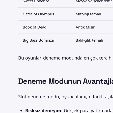
Sweet Bonanza
Meyve ve şeker temal
Gates of Olympus
Mitoloji temalı
Book of Dead
Antik Mısır
Big Bass Bonanza
Balıkçılık temalı
Bu oyunlar, deneme modunda en çok tercih e
Deneme Modunun Avantajla
Slot deneme modu, oyuncular için farklı açıl
Risksiz deneyim:
Gerçek para yatırmada