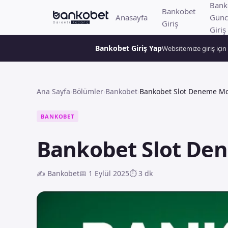
Bank
Bankobet
Anasayfa
Günc
Giriş
Giriş
Bankobet Giriş Yap
Websitemize giriş için
Ana Sayfa
›
Bölümler
›
Bankobet
›
Bankobet Slot Deneme M
BANKOBET
Bankobet Slot D
✍️ Bankobet
📅 1 Eylül 2025
⏱️ 3 dk