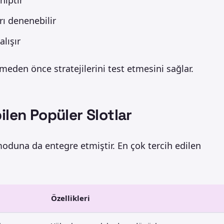
ı denenebilir
lışır
çmeden önce stratejilerini test etmesini sağlar.
en Popüler Slotlar
una da entegre etmiştir. En çok tercih edilen
Özellikleri