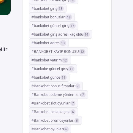
#bankobet giriş
18
#bankobet bonusları
18
#bankobet güncel giriş
17
#bankobet giriş adresi kaç oldu
14
#bankobet adres
13
lir
#BANKOBET KAYIP BONUSU
12
#bankobet yatırım
12
#bankobe güncel giriş
11
#bankobet günce
11
#Bankobet bonus fırsatları
7
#Bankobet ödeme yöntemleri
7
#Bankobet slot oyunları
7
#Bankobet hesap açma
6
#Bankobet promosyonları
6
#Bankobet oyunları
6