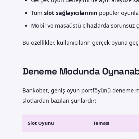
Tüm
slot sağlayıcılarının
popüler oyunlar
Mobil ve masaüstü cihazlarda sorunsuz ça
Bu özellikler, kullanıcıların gerçek oyuna ge
Deneme Modunda Oynanabil
Bankobet, geniş oyun portföyünü deneme mod
slotlardan bazıları şunlardır:
Slot Oyunu
Teması