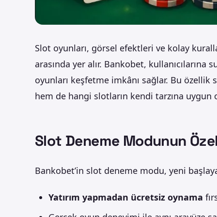
Slot oyunları, görsel efektleri ve kolay kural
arasında yer alır. Bankobet, kullanıcılarına
oyunları keşfetme imkânı sağlar. Bu özellik
hem de hangi slotların kendi tarzına uygun 
Slot Deneme Modunun Özell
Bankobet’in slot deneme modu, yeni başlayan 
Yatırım yapmadan ücretsiz oynama
fır
Gerçek oyun deneyimi ile aynı arayüze sa