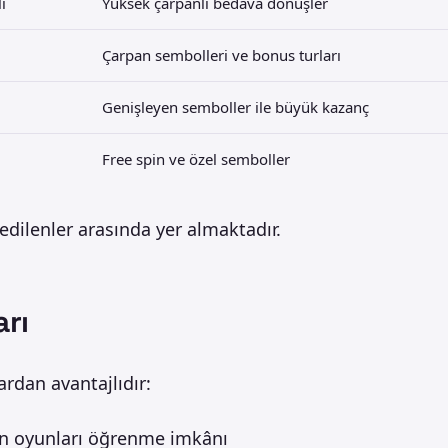
ı
Yüksek çarpanlı bedava dönüşler
Çarpan sembolleri ve bonus turları
Genişleyen semboller ile büyük kazanç
Free spin ve özel semboller
dilenler arasında yer almaktadır.
rı
ardan avantajlıdır:
n oyunları öğrenme imkânı