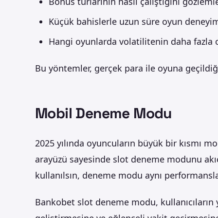
Bonus turlarının nasıl çalıştığını gözlem
Küçük bahislerle uzun süre oyun deneyi
Hangi oyunlarda volatilitenin daha fazla
Bu yöntemler, gerçek para ile oyuna geçildiği
Mobil Deneme Modu
2025 yılında oyuncuların büyük bir kısmı mo
arayüzü sayesinde slot deneme modunu akıcı bi
kullanılsın, deneme modu aynı performansla 
Bankobet slot deneme modu, kullanıcıların 
geliştirmesine ve eğlenceli vakit geçirmesine