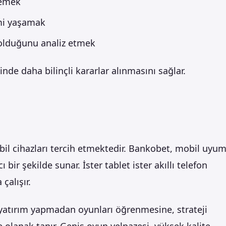
lemek
mi yaşamak
 olduğunu analiz etmek
nde daha bilinçli kararlar alınmasını sağlar.
bil cihazları tercih etmektedir. Bankobet, mobil uyum
r şekilde sunar. İster tablet ister akıllı telefon
çalışır.
yatırım yapmadan oyunları öğrenmesine, strateji
 olanak tanır. Geniş oyun yelpazesi, yüksek kalite