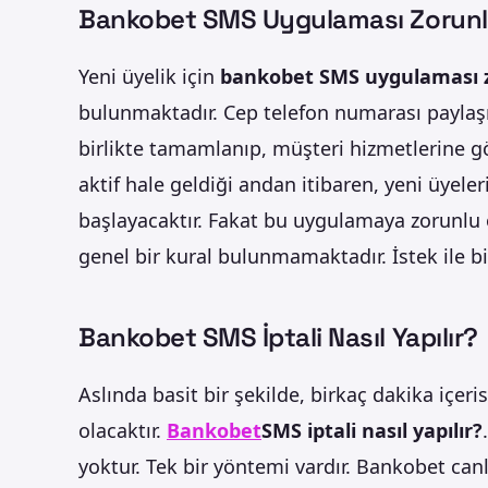
Bankobet SMS Uygulaması Zorun
Yeni üyelik için
bankobet SMS uygulaması 
bulunmaktadır. Cep telefon numarası paylaşıl
birlikte tamamlanıp, müşteri hizmetlerine gön
aktif hale geldiği andan itibaren, yeni üyel
başlayacaktır. Fakat bu uygulamaya zorunlu 
genel bir kural bulunmamaktadır. İstek ile 
Bankobet SMS İptali Nasıl Yapılır?
Aslında basit bir şekilde, birkaç dakika iç
olacaktır.
Bankobet
SMS iptali nasıl yapılır?
yoktur. Tek bir yöntemi vardır. Bankobet ca