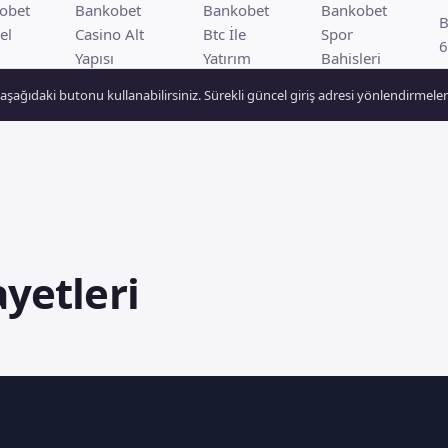
obet
Bankobet
Bankobet
Bankobet
B
el
Casino Alt
Btc İle
Spor
Yapısı
Yatırım
Bahisleri
 aşağıdaki butonu kullanabilirsiniz. Sürekli güncel giriş adresi yönlendirmele
yetleri