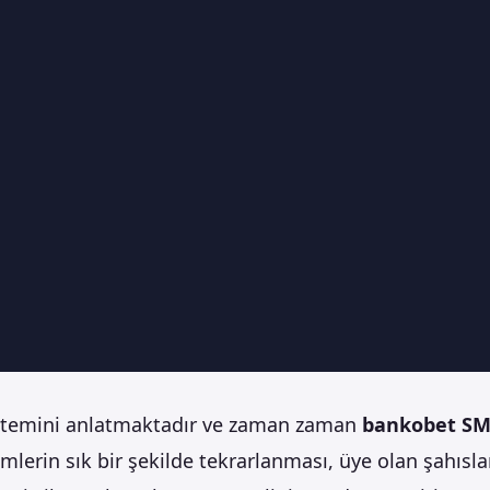
istemini anlatmaktadır ve zaman zaman
bankobet S
lerin sık bir şekilde tekrarlanması, üye olan şahısla