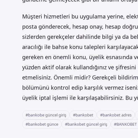
Müşteri hizmetleri bu uygulama yerine, elektro
posta gönderecek, hesap onay, hesap doğrulam
sizlerden gerekçeler dahilinde bilgi ya da be
aracılığı ile bahse konu talepleri karşılayac
gereken en önemli konu, üyelik esnasında ve
yüzden aktif olarak kullandığınız ve şifresini
etmelisiniz. Önemli midir? Gerekçeli bildirim
bölümünü kontrol edip karşılık vermez isen
üyelik iptal işlemi ile karşılaşabilirsiniz. B
#bankobe güncel giriş
#bankobet
#bankobet adres
#bankobet günce
#bankobet güncel giriş
#BANKOBET 