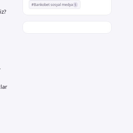
#Bankobet sosyal medya
5
iz?
.
lar