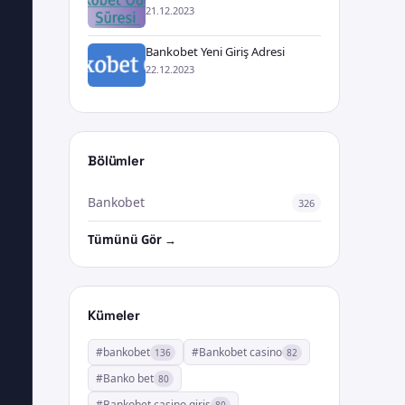
21.12.2023
Bankobet Yeni Giriş Adresi
22.12.2023
Bölümler
Bankobet
326
Tümünü Gör →
Kümeler
#bankobet
#Bankobet casino
136
82
#Banko bet
80
#Bankobet casino giriş
80