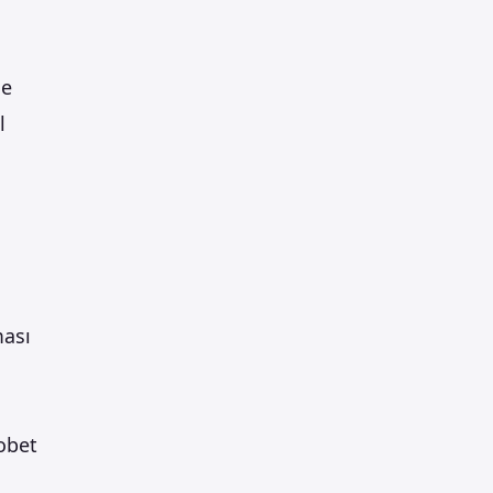
le
l
ması
kobet