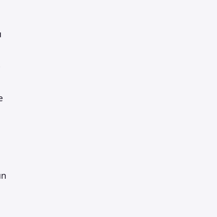
u
p
e
ün