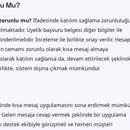
lu Mu?
zorunlu mu?
İfadesinde katılım sağlama zorunluluğ
maktadır. Üyelik başvuru belgesi diğer bilgiler ile
derilmelidir. İnceleme ile birlikte onay verilir. Hesa
erin tamamı zorunlu olarak kısa mesaj almaya
olarak katılım sağlansa da, devam ettirilecek şeklind
birlikte, sistem dışına çıkmak mümkündür.
erisinde kısa mesaj uygulamasını sona erdirmek mümk
. Gelen mesaja cevap vermek şeklinde bir uygulama
nlı destek ekibiyle görüşmeli ve hemen müşteri