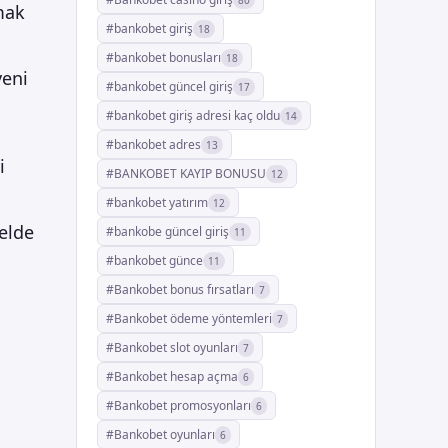
mak
#bankobet giriş
18
#bankobet bonusları
18
yeni
#bankobet güncel giriş
17
#bankobet giriş adresi kaç oldu
14
#bankobet adres
13
i
#BANKOBET KAYIP BONUSU
12
#bankobet yatırım
12
elde
#bankobe güncel giriş
11
#bankobet günce
11
#Bankobet bonus fırsatları
7
#Bankobet ödeme yöntemleri
7
#Bankobet slot oyunları
7
#Bankobet hesap açma
6
#Bankobet promosyonları
6
#Bankobet oyunları
6