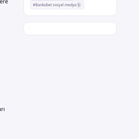
lere
#Bankobet sosyal medya
5
rı