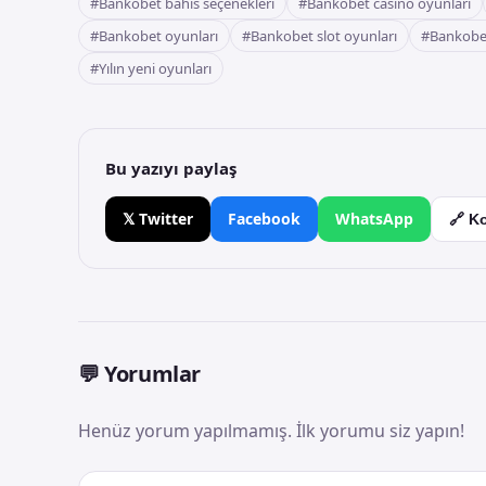
#Bankobet bahis seçenekleri
#Bankobet casino oyunları
#Bankobet oyunları
#Bankobet slot oyunları
#Bankobet
#Yılın yeni oyunları
Bu yazıyı paylaş
𝕏 Twitter
Facebook
WhatsApp
🔗 K
💬 Yorumlar
Henüz yorum yapılmamış. İlk yorumu siz yapın!