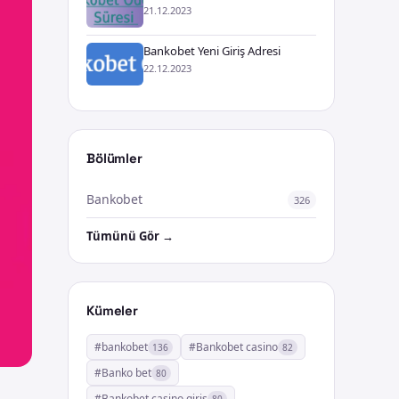
21.12.2023
Bankobet Yeni Giriş Adresi
22.12.2023
Bölümler
Bankobet
326
Tümünü Gör →
Kümeler
#bankobet
#Bankobet casino
136
82
#Banko bet
80
#Bankobet casino giriş
80