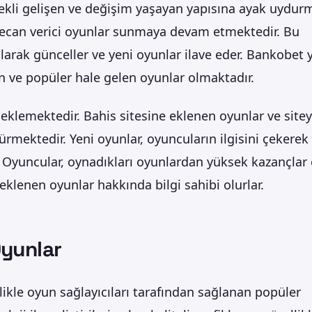
kli gelişen ve değişim yaşayan yapısına ayak uydur
eyecan verici oyunlar sunmaya devam etmektedir. Bu
arak günceller ve yeni oyunlar ilave eder. Bankobet 
n ve popüler hale gelen oyunlar olmaktadır.
beklemektedir. Bahis sitesine eklenen oyunlar ve sitey
ürmektedir. Yeni oyunlar, oyuncuların ilgisini çekerek
 Oyuncular, oynadıkları oyunlardan yüksek kazançlar 
 eklenen oyunlar hakkında bilgi sahibi olurlar.
yunlar
likle oyun sağlayıcıları tarafından sağlanan popüler