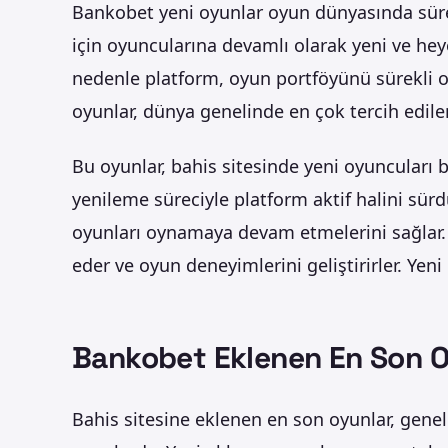
Bankobet yeni oyunlar oyun dünyasında süre
için oyuncularına devamlı olarak yeni ve h
nedenle platform, oyun portföyünü sürekli ol
oyunlar, dünya genelinde en çok tercih edile
Bu oyunlar, bahis sitesinde yeni oyuncuları 
yenileme süreciyle platform aktif halini sürd
oyunları oynamaya devam etmelerini sağlar.
eder ve oyun deneyimlerini geliştirirler. Yeni
Bankobet Eklenen En Son O
Bahis sitesine eklenen en son oyunlar, genel