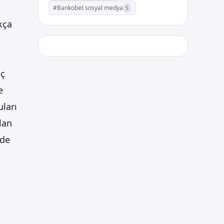
#Bankobet sosyal medya
5
kça
nç
e
uları
lan
lde