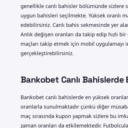
genellikle canlı bahisler bölümünde sizlere s
uygun bahisleri seçilmekte. Yüksek oranlı ma
edebilirsiniz. Canlı bahis sekmesinde yer al
Anlık değişen oranları da takip edip hızlı bir
maçları takip etmek için mobil uygulamayı in
gerçekleştirebilirsiniz.
Bankobet Canlı Bahislerde 
Bankobet canlı bahislerde en yüksek oranları
oranlarla sunulmaktadır çünkü diğer müsabak
maç sırasında kupon yapmak sizlere bu imka
zaman oranları da etkilemektedir. Futbolcula