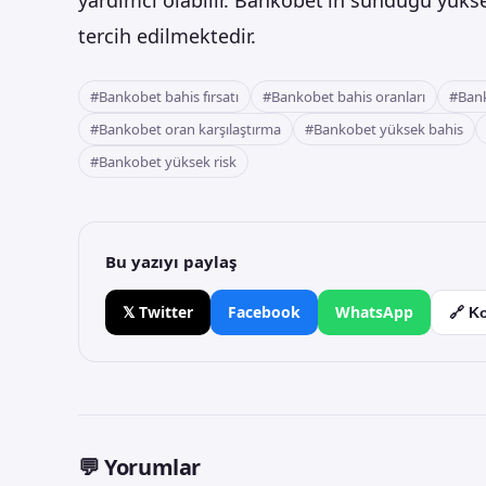
tercih edilmektedir.
#Bankobet bahis fırsatı
#Bankobet bahis oranları
#Bank
#Bankobet oran karşılaştırma
#Bankobet yüksek bahis
#Bankobet yüksek risk
Bu yazıyı paylaş
𝕏 Twitter
Facebook
WhatsApp
🔗 K
💬 Yorumlar