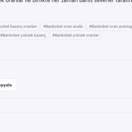
obet kazanç oranları
#Bankobet oran analiz
#Bankobet oran avantaj
#Bankobet yüksek kazanç
#Bankobet yüksek oranlar
opyala