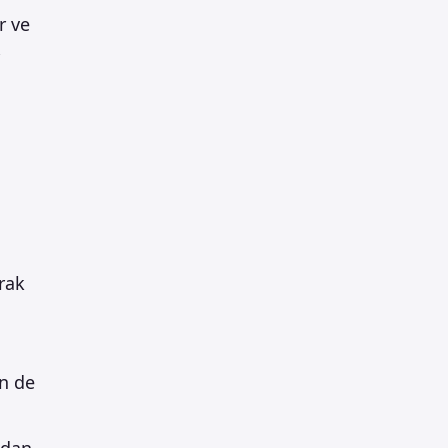
r ve
rak
en de
ndan