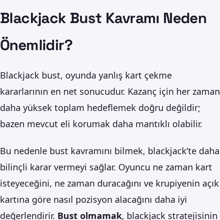
Blackjack Bust Kavramı Neden
Önemlidir?
Blackjack bust, oyunda yanlış kart çekme
kararlarının en net sonucudur. Kazanç için her zaman
daha yüksek toplam hedeflemek doğru değildir;
bazen mevcut eli korumak daha mantıklı olabilir.
Bu nedenle bust kavramını bilmek, blackjack’te daha
bilinçli karar vermeyi sağlar. Oyuncu ne zaman kart
isteyeceğini, ne zaman duracağını ve krupiyenin açık
kartına göre nasıl pozisyon alacağını daha iyi
değerlendirir.
Bust olmamak
, blackjack stratejisinin