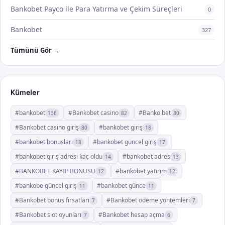
Bankobet Payco ile Para Yatırma ve Çekim Süreçleri
0
Bankobet
327
Tümünü Gör →
Kümeler
#bankobet
#Bankobet casino
#Banko bet
136
82
80
#Bankobet casino giriş
#bankobet giriş
80
18
#bankobet bonusları
#bankobet güncel giriş
18
17
#bankobet giriş adresi kaç oldu
#bankobet adres
14
13
#BANKOBET KAYIP BONUSU
#bankobet yatırım
12
12
#bankobe güncel giriş
#bankobet günce
11
11
#Bankobet bonus fırsatları
#Bankobet ödeme yöntemleri
7
7
#Bankobet slot oyunları
#Bankobet hesap açma
7
6