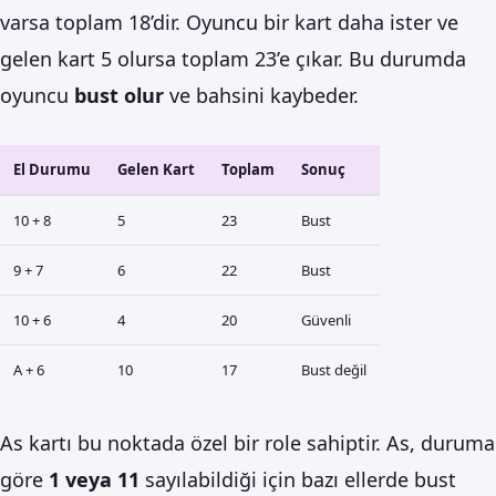
varsa toplam 18’dir. Oyuncu bir kart daha ister ve
gelen kart 5 olursa toplam 23’e çıkar. Bu durumda
oyuncu
bust olur
ve bahsini kaybeder.
El Durumu
Gelen Kart
Toplam
Sonuç
10 + 8
5
23
Bust
9 + 7
6
22
Bust
10 + 6
4
20
Güvenli
A + 6
10
17
Bust değil
As kartı bu noktada özel bir role sahiptir. As, duruma
göre
1 veya 11
sayılabildiği için bazı ellerde bust