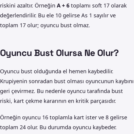
riskini azaltır. Örneğin
A + 6
toplamı soft 17 olarak
değerlendirilir. Bu ele 10 gelirse As 1 sayılır ve
toplam 17 olur; oyuncu bust olmaz.
Oyuncu Bust Olursa Ne Olur?
Oyuncu bust olduğunda el hemen kaybedilir.
Krupiyenin sonradan bust olması oyuncunun kaybını
geri çevirmez. Bu nedenle oyuncu tarafında bust
riski, kart çekme kararının en kritik parçasıdır.
Örneğin oyuncu 16 toplamla kart ister ve 8 gelirse
toplam 24 olur. Bu durumda oyuncu kaybeder.