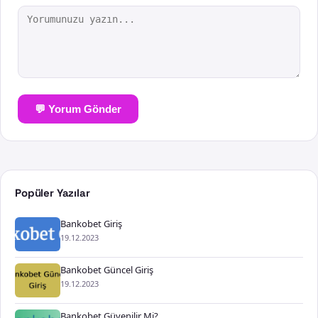
💬 Yorum Gönder
Popüler Yazılar
Bankobet Giriş
19.12.2023
Bankobet Güncel Giriş
19.12.2023
Bankobet Güvenilir Mi?