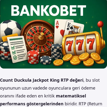
Count Duckula Jackpot King RTP değeri
, bu slot
oyununun uzun vadede oyunculara geri ödeme
oranını ifade eden en kritik
matematiksel
performans göstergelerinden
biridir. RTP (Return