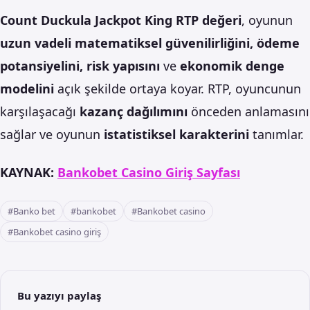
Count Duckula Jackpot King RTP değeri
, oyunun
uzun vadeli matematiksel güvenilirliğini, ödeme
potansiyelini, risk yapısını
ve
ekonomik denge
modelini
açık şekilde ortaya koyar. RTP, oyuncunun
karşılaşacağı
kazanç dağılımını
önceden anlamasını
sağlar ve oyunun
istatistiksel karakterini
tanımlar.
KAYNAK:
Bankobet Casino Giriş Sayfası
#Banko bet
#bankobet
#Bankobet casino
#Bankobet casino giriş
Bu yazıyı paylaş