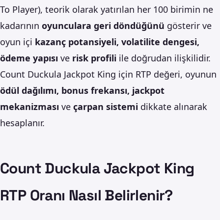
To Player), teorik olarak yatırılan her 100 birimin ne
kadarının
oyunculara geri döndüğünü
gösterir ve
oyun içi
kazanç potansiyeli, volatilite dengesi,
ödeme yapısı
ve
risk profili
ile doğrudan ilişkilidir.
Count Duckula Jackpot King için RTP değeri, oyunun
ödül dağılımı, bonus frekansı, jackpot
mekanizması
ve
çarpan sistemi
dikkate alınarak
hesaplanır.
Count Duckula Jackpot King
RTP Oranı Nasıl Belirlenir?