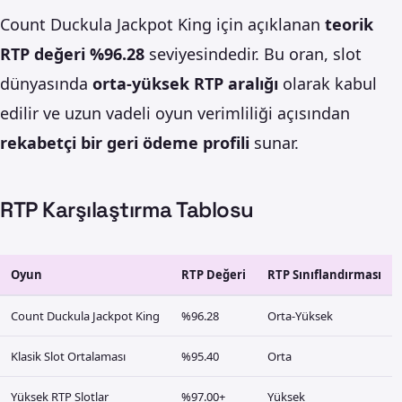
Count Duckula Jackpot King için açıklanan
teorik
RTP değeri %96.28
seviyesindedir. Bu oran, slot
dünyasında
orta-yüksek RTP aralığı
olarak kabul
edilir ve uzun vadeli oyun verimliliği açısından
rekabetçi bir geri ödeme profili
sunar.
RTP Karşılaştırma Tablosu
Oyun
RTP Değeri
RTP Sınıflandırması
Count Duckula Jackpot King
%96.28
Orta-Yüksek
Klasik Slot Ortalaması
%95.40
Orta
Yüksek RTP Slotlar
%97.00+
Yüksek