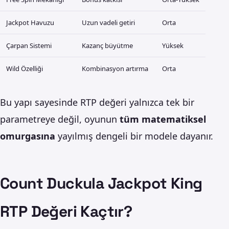
Jackpot Havuzu
Uzun vadeli getiri
Orta
Çarpan Sistemi
Kazanç büyütme
Yüksek
Wild Özelliği
Kombinasyon artırma
Orta
Bu yapı sayesinde RTP değeri yalnızca tek bir
parametreye değil, oyunun
tüm matematiksel
omurgasına
yayılmış dengeli bir modele dayanır.
Count Duckula Jackpot King
RTP Değeri Kaçtır?