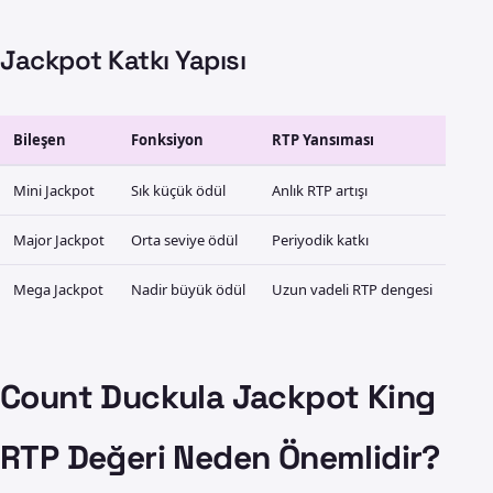
Jackpot Katkı Yapısı
Bileşen
Fonksiyon
RTP Yansıması
Mini Jackpot
Sık küçük ödül
Anlık RTP artışı
Major Jackpot
Orta seviye ödül
Periyodik katkı
Mega Jackpot
Nadir büyük ödül
Uzun vadeli RTP dengesi
Count Duckula Jackpot King
RTP Değeri Neden Önemlidir?