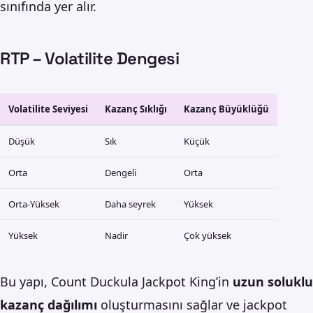
sınıfında yer alır.
RTP – Volatilite Dengesi
Volatilite Seviyesi
Kazanç Sıklığı
Kazanç Büyüklüğü
Düşük
Sık
Küçük
Orta
Dengeli
Orta
Orta-Yüksek
Daha seyrek
Yüksek
Yüksek
Nadir
Çok yüksek
Bu yapı, Count Duckula Jackpot King’in
uzun soluklu
kazanç dağılımı
oluşturmasını sağlar ve jackpot