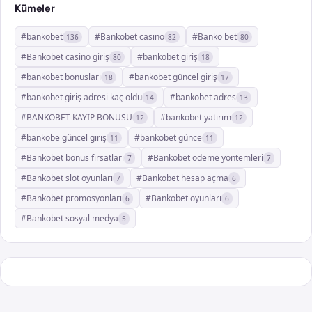
Kümeler
#bankobet
#Bankobet casino
#Banko bet
136
82
80
#Bankobet casino giriş
#bankobet giriş
80
18
#bankobet bonusları
#bankobet güncel giriş
18
17
#bankobet giriş adresi kaç oldu
#bankobet adres
14
13
#BANKOBET KAYIP BONUSU
#bankobet yatırım
12
12
#bankobe güncel giriş
#bankobet günce
11
11
#Bankobet bonus fırsatları
#Bankobet ödeme yöntemleri
7
7
#Bankobet slot oyunları
#Bankobet hesap açma
7
6
#Bankobet promosyonları
#Bankobet oyunları
6
6
#Bankobet sosyal medya
5