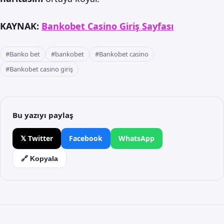
KAYNAK:
Bankobet Casino Giriş Sayfası
#Banko bet
#bankobet
#Bankobet casino
#Bankobet casino giriş
Bu yazıyı paylaş
𝕏 Twitter
Facebook
WhatsApp
🔗 Kopyala