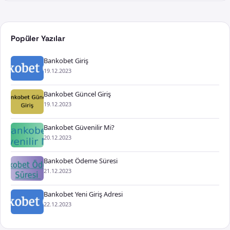
Popüler Yazılar
Bankobet Giriş
19.12.2023
Bankobet Güncel Giriş
19.12.2023
Bankobet Güvenilir Mi?
20.12.2023
Bankobet Ödeme Süresi
21.12.2023
Bankobet Yeni Giriş Adresi
22.12.2023