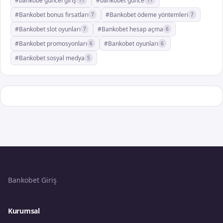
#bankobe güncel giriş
#bankobet günce
11
11
#Bankobet bonus fırsatları
#Bankobet ödeme yöntemleri
7
7
#Bankobet slot oyunları
#Bankobet hesap açma
7
6
#Bankobet promosyonları
#Bankobet oyunları
6
6
#Bankobet sosyal medya
5
Bankobet Giriş
Kurumsal