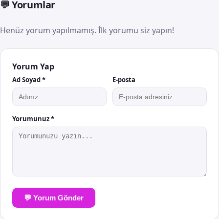
💬 Yorumlar
Henüz yorum yapılmamış. İlk yorumu siz yapın!
Yorum Yap
Ad Soyad *
E-posta
Yorumunuz *
💬 Yorum Gönder