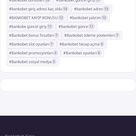
#bankobet bonusları
#bankobet güncel giriş
18
17
#bankobet giriş adresi kaç oldu
#bankobet adres
14
13
#BANKOBET KAYIP BONUSU
#bankobet yatırım
12
12
#bankobe güncel giriş
#bankobet günce
11
11
#Bankobet bonus fırsatları
#Bankobet ödeme yöntemleri
7
7
#Bankobet slot oyunları
#Bankobet hesap açma
7
6
#Bankobet promosyonları
#Bankobet oyunları
6
6
#Bankobet sosyal medya
5