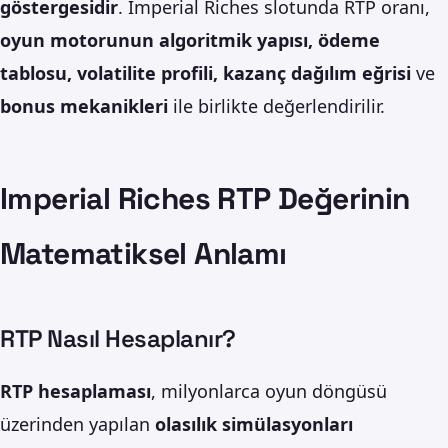
göstergesidir
. Imperial Riches slotunda RTP oranı,
oyun motorunun algoritmik yapısı, ödeme
tablosu, volatilite profili, kazanç dağılım eğrisi
ve
bonus mekanikleri
ile birlikte değerlendirilir.
Imperial Riches RTP Değerinin
Matematiksel Anlamı
RTP Nasıl Hesaplanır?
RTP hesaplaması
, milyonlarca oyun döngüsü
üzerinden yapılan
olasılık simülasyonları