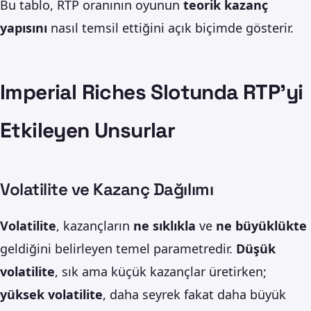
Bu tablo, RTP oranının oyunun
teorik kazanç
yapısını
nasıl temsil ettiğini açık biçimde gösterir.
Imperial Riches Slotunda RTP’yi
Etkileyen Unsurlar
Volatilite ve Kazanç Dağılımı
Volatilite
, kazançların
ne sıklıkla
ve
ne büyüklükte
geldiğini belirleyen temel parametredir.
Düşük
volatilite
, sık ama küçük kazançlar üretirken;
yüksek volatilite
, daha seyrek fakat daha büyük