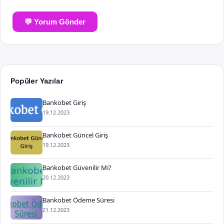
💬 Yorum Gönder
Popüler Yazılar
Bankobet Giriş
19.12.2023
Bankobet Güncel Giriş
19.12.2023
Bankobet Güvenilir Mi?
20.12.2023
Bankobet Ödeme Süresi
21.12.2023