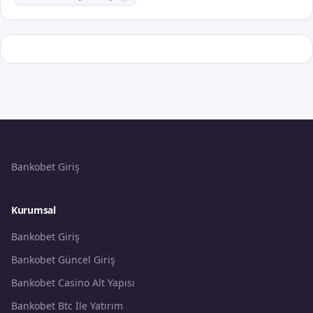
Bankobet Giriş
Kurumsal
Bankobet Giriş
Bankobet Güncel Giriş
Bankobet Casino Alt Yapısı
Bankobet Btc İle Yatırım