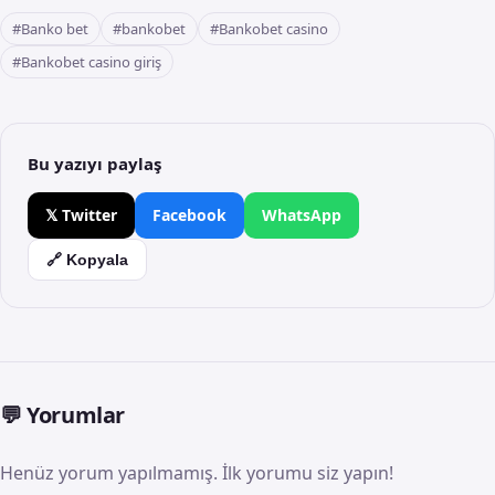
#Banko bet
#bankobet
#Bankobet casino
#Bankobet casino giriş
Bu yazıyı paylaş
𝕏 Twitter
Facebook
WhatsApp
🔗 Kopyala
💬 Yorumlar
Henüz yorum yapılmamış. İlk yorumu siz yapın!