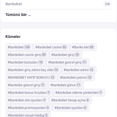
Bankobet
326
Tümünü Gör →
Kümeler
#bankobet
#Bankobet casino
#Banko bet
136
82
80
#Bankobet casino giriş
#bankobet giriş
80
18
#bankobet bonusları
#bankobet güncel giriş
18
17
#bankobet giriş adresi kaç oldu
#bankobet adres
14
13
#BANKOBET KAYIP BONUSU
#bankobet yatırım
12
12
#bankobe güncel giriş
#bankobet günce
11
11
#Bankobet bonus fırsatları
#Bankobet ödeme yöntemleri
7
7
#Bankobet slot oyunları
#Bankobet hesap açma
7
6
#Bankobet promosyonları
#Bankobet oyunları
6
6
#Bankobet sosyal medya
5