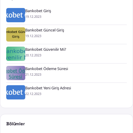
Bankobet Giriş
19.12.2023
Bankobet Güncel Giriş
19.12.2023
Bankobet Güvenilir Mi?
20.12.2023
Bankobet Ödeme Süresi
21.12.2023
Bankobet Yeni Giriş Adresi
22.12.2023
Bölümler