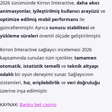
2026 sürümünde Kirron Interactive,
daha akıcı
animasyonlar, iyileştirilmiş kullanıcı arayüzü
ve
optimize edilmiş mobil performans
ile
güncellenmiştir. Ayrıca
sunucu stabilitesi
ve
yükleme süreleri
önemli ölçüde geliştirilmiştir.
Kirron Interactive sağlayıcı incelemesi 2026
kapsamında sunulan tüm içerikler,
tamamen
otomatik, istatistik temelli
ve
teknik altyapı
odaklı
bir oyun deneyimi sunar. Sağlayıcının
sistemleri,
hız, erişilebilirlik
ve
veri doğruluğu
üzerine inşa edilmiştir.
KAYNAK:
Banko bet casino