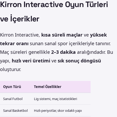
Kirron Interactive Oyun Türleri
ve İçerikler
Kirron Interactive,
kısa süreli maçlar
ve
yüksek
tekrar oranı
sunan sanal spor içerikleriyle tanınır.
Maç süreleri genellikle
2–3 dakika
aralığındadır. Bu
yapı,
hızlı veri üretimi
ve
sık sonuç döngüsü
oluşturur.
Oyun Türü
Temel Özellikler
Sanal Futbol
Lig sistemi, maç istatistikleri
Sanal Basketbol
Hızlı periyotlar, skor odaklı yapı