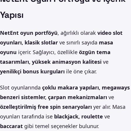
Yapısı
NetEnt oyun portföyü
, ağırlıklı olarak
video slot
oyunları, klasik slotlar
ve sınırlı sayıda
masa
oyunu
içerir. Sağlayıcı, özellikle
özgün tema
tasarımları, yüksek animasyon kalitesi
ve
yenilikçi bonus kurguları
ile öne çıkar.
Slot oyunlarında
çoklu makara yapıları, megaways
benzeri sistemler, çarpan mekanizmaları
ve
özelleştirilmiş free spin senaryoları
yer alır. Masa
oyunları tarafında ise
blackjack, roulette
ve
baccarat
gibi temel seçenekler bulunur.