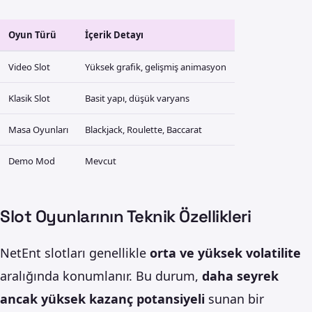
Oyun Türü
İçerik Detayı
Video Slot
Yüksek grafik, gelişmiş animasyon
Klasik Slot
Basit yapı, düşük varyans
Masa Oyunları
Blackjack, Roulette, Baccarat
Demo Mod
Mevcut
Slot Oyunlarının Teknik Özellikleri
NetEnt slotları genellikle
orta ve yüksek volatilite
aralığında konumlanır. Bu durum,
daha seyrek
ancak yüksek kazanç potansiyeli
sunan bir