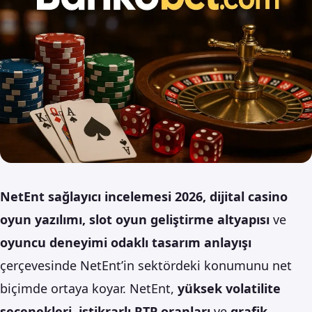
NetEnt sağlayıcı incelemesi 2026, dijital casino
oyun yazılımı, slot oyun geliştirme altyapısı
ve
oyuncu deneyimi odaklı tasarım anlayışı
çerçevesinde NetEnt’in sektördeki konumunu net
biçimde ortaya koyar. NetEnt,
yüksek volatilite
seçenekleri, istikrarlı RTP oranları
ve
grafik