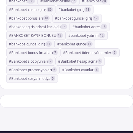
#bankobet
#Bankobet casino
#Banko bet
136
82
80
#Bankobet casino giriş
#bankobet giriş
80
18
#bankobet bonusları
#bankobet güncel giriş
18
17
#bankobet giriş adresi kaç oldu
#bankobet adres
14
13
#BANKOBET KAYIP BONUSU
#bankobet yatırım
12
12
#bankobe güncel giriş
#bankobet günce
11
11
#Bankobet bonus fırsatları
#Bankobet ödeme yöntemleri
7
7
#Bankobet slot oyunları
#Bankobet hesap açma
7
6
#Bankobet promosyonları
#Bankobet oyunları
6
6
#Bankobet sosyal medya
5