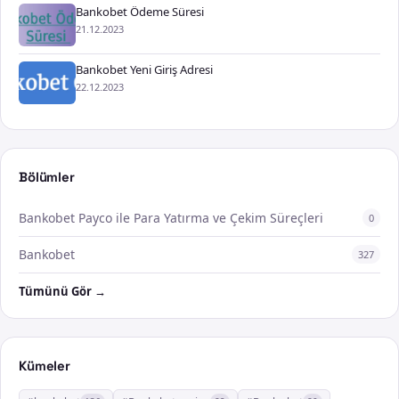
Bankobet Ödeme Süresi
21.12.2023
Bankobet Yeni Giriş Adresi
22.12.2023
Bölümler
Bankobet Payco ile Para Yatırma ve Çekim Süreçleri
0
Bankobet
327
Tümünü Gör →
Kümeler