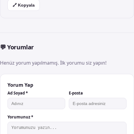
🔗 Kopyala
💬 Yorumlar
Henüz yorum yapılmamış. İlk yorumu siz yapın!
Yorum Yap
Ad Soyad *
E-posta
Yorumunuz *