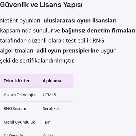
Güvenlik ve Lisans Yapısı
NetEnt oyunları,
uluslararası oyun lisansları
kapsamında sunulur ve
bağımsız denetim firmaları
tarafından düzenli olarak test edilir. RNG
algoritmaları,
adil oyun prensiplerine
uygun
şekilde sertifikalandırılmıştır.
Teknik Kriter
Açıklama
Yazılım Teknolojisi
HTML5
RNG Sistemi
Sertifikalı
Mobil Uyumluluk
Tam
Dil Desteği
Çoklu