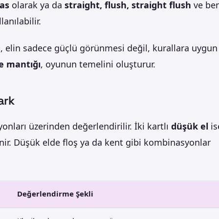
as
olarak ya da
straight, flush, straight flush
ve ben
anılabilir.
elin sadece güçlü görünmesi değil, kurallara uygun
e mantığı
, oyunun temelini oluşturur.
ark
nları üzerinden değerlendirilir. İki kartlı
düşük el
is
enir. Düşük elde floş ya da kent gibi kombinasyonlar
Değerlendirme Şekli