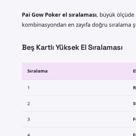
Pai Gow Poker el sıralaması
, büyük ölçüde 
kombinasyondan en zayıfa doğru sıralama şu
Beş Kartlı Yüksek El Sıralaması
Sıralama
E
1
R
2
S
3
F
4
F