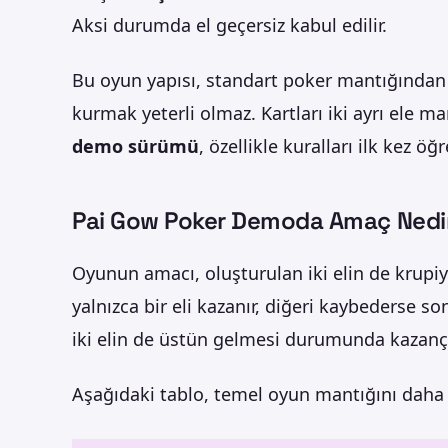
Aksi durumda el geçersiz kabul edilir.
Bu oyun yapısı, standart poker mantığından 
kurmak yeterli olmaz. Kartları iki ayrı ele 
demo sürümü
, özellikle kuralları ilk kez ö
Pai Gow Poker Demoda Amaç Nedi
Oyunun amacı, oluşturulan iki elin de krupiy
yalnızca bir eli kazanır, diğeri kaybederse 
iki elin de üstün gelmesi durumunda kazanç 
Aşağıdaki tablo, temel oyun mantığını daha 