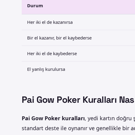
Durum
Her iki el de kazanırsa
Bir el kazanır, bir el kaybederse
Her iki el de kaybederse
El yanlış kurulursa
Pai Gow Poker Kuralları Nası
Pai Gow Poker kuralları
, yedi kartın doğru 
standart deste ile oynanır ve genellikle bir