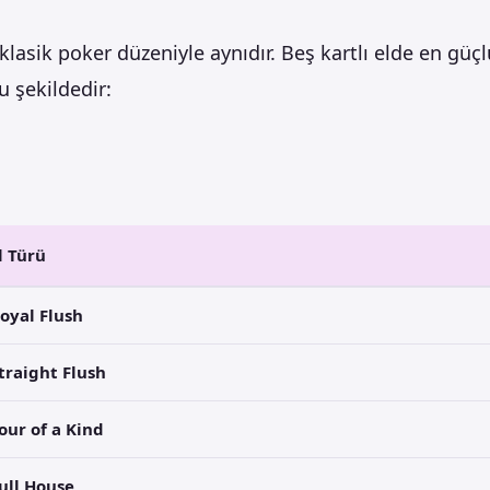
klasik poker düzeniyle aynıdır. Beş kartlı elde en güçl
 şekildedir:
l Türü
oyal Flush
traight Flush
our of a Kind
ull House