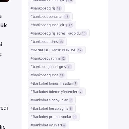
#bankobet giriş
18
a
#bankobet bonusları
18
şük
#bankobet güncel giriş
17
#bankobet giriş adresi kaç oldu
14
#bankobet adres
13
i
#BANKOBET KAYIP BONUSU
12
ç
#bankobet yatırım
12
#bankobe güncel giriş
11
#bankobet günce
11
#Bankobet bonus fırsatları
7
#Bankobet ödeme yöntemleri
7
#Bankobet slot oyunları
7
edi
#Bankobet hesap açma
6
#Bankobet promosyonları
6
#Bankobet oyunları
6
ır.