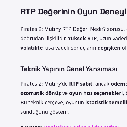
RTP Değerinin Oyun Deneyi
Pirates 2: Mutiny RTP Değeri Nedir? sorusu,
doğrudan ilişkilidir.
Yüksek RTP
, uzun vade
volatilite
kısa vadeli sonuçların
değişken
ol
Teknik Yapının Genel Yansıması
Pirates 2: Mutiny’de
RTP sabit
, ancak
ödeme 
otomatik dönüş
ve
oyun hızı seçenekleri
,
Bu teknik çerçeve, oyunun
istatistik temelli,
sunduğunu gösterir.