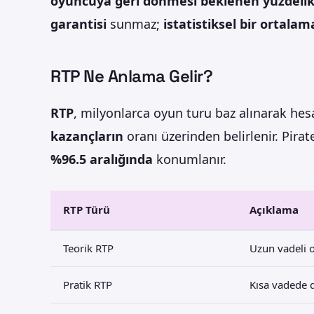
oyuncuya geri dönmesi beklenen yüzdelik
garantisi
sunmaz;
istatistiksel bir ortalam
RTP Ne Anlama Gelir?
RTP
, milyonlarca oyun turu baz alınarak he
kazançların
oranı üzerinden belirlenir. Pira
%96.5 aralığında
konumlanır.
RTP Türü
Açıklama
Teorik RTP
Uzun vadeli 
Pratik RTP
Kısa vadede d