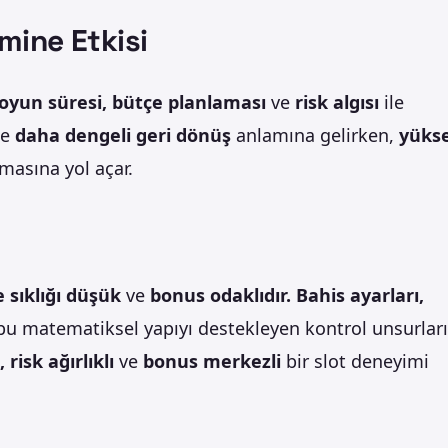
mine Etkisi
oyun süresi, bütçe planlaması
ve
risk algısı
ile
de
daha dengeli geri dönüş
anlamına gelirken,
yüks
masına yol açar.
sıklığı düşük
ve
bonus odaklıdır. Bahis ayarları,
 bu matematiksel yapıyı destekleyen kontrol unsurlarıd
 risk ağırlıklı
ve
bonus merkezli
bir slot deneyimi