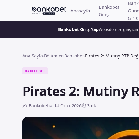
Bank
Bankobet
Anasayfa
Günc
Giriş
Giriş
Bankobet Giriş Yap
Websitemize giriş için
Ana Sayfa
›
Bölümler
›
Bankobet
›
Pirates 2: Mutiny RTP Değ
BANKOBET
Pirates 2: Mutiny 
✍️ Bankobet
📅 14 Ocak 2026
⏱️ 3 dk