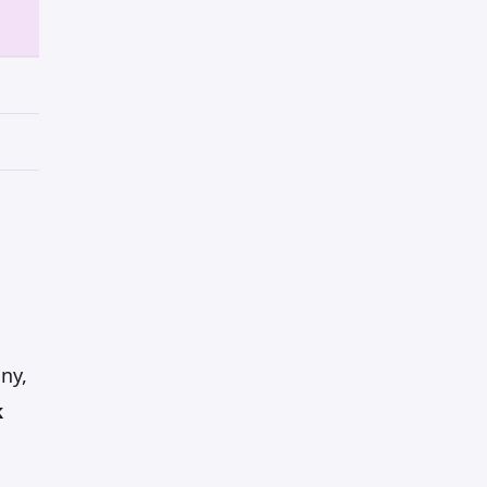
ny,
k