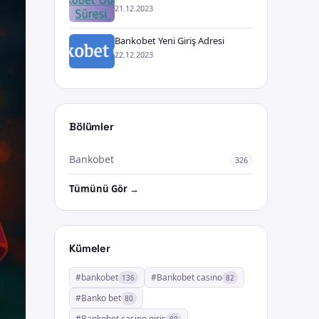
21.12.2023
Bankobet Yeni Giriş Adresi
22.12.2023
Bölümler
Bankobet
326
Tümünü Gör →
Kümeler
#bankobet
#Bankobet casino
136
82
#Banko bet
80
#Bankobet casino giriş
80