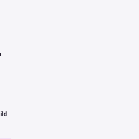
a
ild