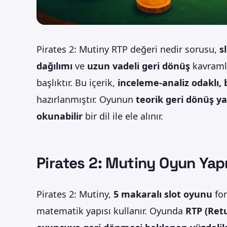
Pirates 2: Mutiny RTP değeri nedir sorusu,
s
dağılımı
ve
uzun vadeli geri dönüş
kavramla
başlıktır. Bu içerik,
inceleme-analiz odaklı, b
hazırlanmıştır. Oyunun
teorik geri dönüş yapı
okunabilir
bir dil ile ele alınır.
Pirates 2: Mutiny Oyun Yap
Pirates 2: Mutiny,
5 makaralı slot oyunu
for
matematik yapısı kullanır. Oyunda
RTP (Retu