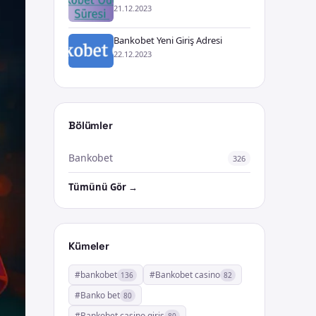
21.12.2023
Bankobet Yeni Giriş Adresi
22.12.2023
Bölümler
Bankobet
326
Tümünü Gör →
Kümeler
#bankobet
#Bankobet casino
136
82
#Banko bet
80
#Bankobet casino giriş
80