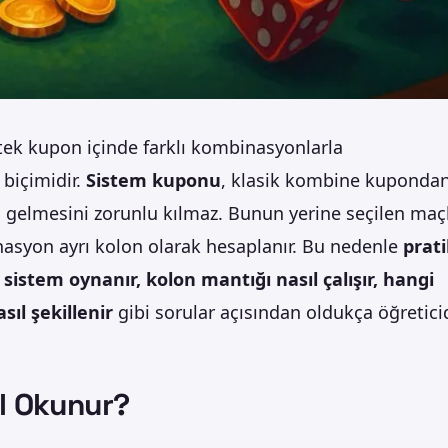
 tek kupon içinde farklı kombinasyonlarla
 biçimidir.
Sistem kuponu
, klasik kombine kuponda
u gelmesini zorunlu kılmaz. Bunun yerine seçilen maç
inasyon ayrı kolon olarak hesaplanır. Bu nedenle
prati
sistem oynanır, kolon mantığı nasıl çalışır, hangi
sıl şekillenir
gibi sorular açısından oldukça öğreticid
ıl Okunur?