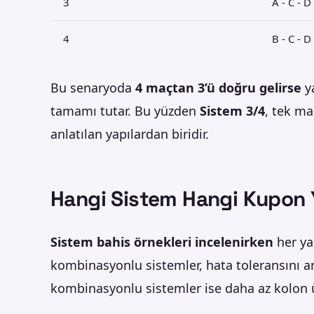
3
A - C - D
4
B - C - D
Bu senaryoda
4 maçtan 3’ü doğru gelirse
ya
tamamı tutar. Bu yüzden
Sistem 3/4
, tek ma
anlatılan yapılardan biridir.
Hangi Sistem Hangi Kupon 
Sistem bahis örnekleri incelenirken
her ya
kombinasyonlu sistemler, hata toleransını ar
kombinasyonlu sistemler ise daha az kolon ü