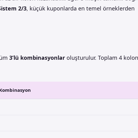
Sistem 2/3
, küçük kuponlarda en temel örneklerden
 tüm
3’lü kombinasyonlar
oluşturulur. Toplam 4 kolo
 Kombinasyon