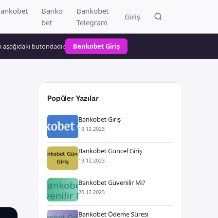
ankobet
Banko
Bankobet
Giriş
6
bet
Telegram
ri aşağıdaki butondadır.
Bankobet Giriş
Popüler Yazılar
Bankobet Giriş
19.12.2023
Bankobet Güncel Giriş
19.12.2023
Bankobet Güvenilir Mi?
20.12.2023
Bankobet Ödeme Süresi