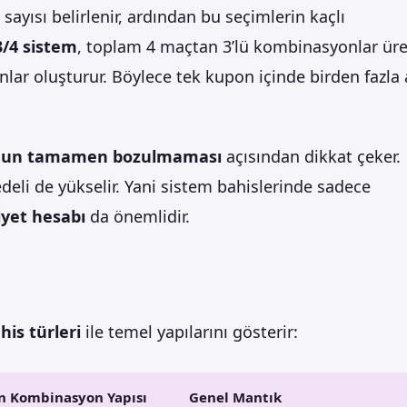
yısı belirlenir, ardından bu seçimlerin kaçlı
3/4 sistem
, toplam 4 maçtan 3’lü kombinasyonlar üret
nlar oluşturur. Böylece tek kupon içinde birden fazla 
onun tamamen bozulmaması
açısından dikkat çeker.
eli de yükselir. Yani sistem bahislerinde sadece
iyet hesabı
da önemlidir.
his türleri
ile temel yapılarını gösterir:
n Kombinasyon Yapısı
Genel Mantık