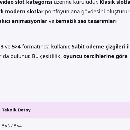
video slot kategorisi
üzerine kuruludur.
Klasik slotla
klı modern slotlar
portföyün ana gövdesini oluşturur.
akıcı animasyonlar
ve
tematik ses tasarımları
×3
ve
5×4
formatında kullanır.
Sabit ödeme çizgileri
i
da bulunur. Bu çeşitlilik,
oyuncu tercihlerine göre
Teknik Detay
5×3 / 5×4