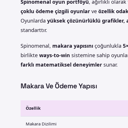
Spinomenal oyun portföyü
, ağırlıklı olarak
çoklu ödeme çizgili oyunlar
ve
özellik oda
Oyunlarda
yüksek çözünürlüklü grafikler, 
standarttır.
Spinomenal,
makara yapısını
çoğunlukla
5
birlikte
ways-to-win
sistemine sahip oyunlar 
farklı matematiksel deneyimler
sunar.
Makara Ve Ödeme Yapısı
Özellik
Makara Dizilimi