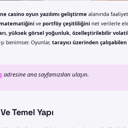
ne casino oyun yazılımı geliştirme
alanında faaliye
n matematiğini
ve
portföy çeşitliliğini
net verilerle el
, yüksek görsel yoğunluk, özelleştirilebilir volatil
ışı benimser. Oyunlar,
tarayıcı üzerinden çalışabilen
ş
adresine ana sayfamızdan ulaşın.
Ve Temel Yapı