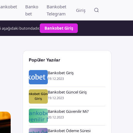
ankobet
Banko
Bankobet
Giriş
6
bet
Telegram
ri aşağıdaki butondadır.
Bankobet Giriş
Popüler Yazılar
Bankobet Giriş
19.12.2023
Bankobet Güncel Giriş
19.12.2023
Bankobet Güvenilir Mi?
20.12.2023
Bankobet Ödeme Süresi