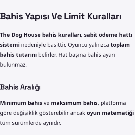
Bahis Yapısı Ve Limit Kuralları
The Dog House bahis kuralları, sabit ödeme hattı
sistemi
nedeniyle basittir. Oyuncu yalnızca
toplam
bahis tutarını
belirler. Hat başına bahis ayarı
bulunmaz.
Bahis Aralığı
Minimum bahis
ve
maksimum bahis
, platforma
göre değişiklik gösterebilir ancak
oyun matematiği
tüm sürümlerde aynıdır.