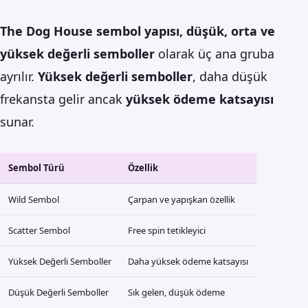
The Dog House sembol yapısı, düşük, orta ve
yüksek değerli semboller
olarak üç ana gruba
ayrılır.
Yüksek değerli semboller
, daha düşük
frekansta gelir ancak
yüksek ödeme katsayısı
sunar.
Sembol Türü
Özellik
Wild Sembol
Çarpan ve yapışkan özellik
Scatter Sembol
Free spin tetikleyici
Yüksek Değerli Semboller
Daha yüksek ödeme katsayısı
Düşük Değerli Semboller
Sık gelen, düşük ödeme