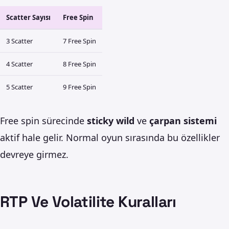
Scatter Sayısı
Free Spin
3 Scatter
7 Free Spin
4 Scatter
8 Free Spin
5 Scatter
9 Free Spin
Free spin sürecinde
sticky wild
ve
çarpan sistemi
aktif hale gelir. Normal oyun sırasında bu özellikler
devreye girmez.
RTP Ve Volatilite Kuralları